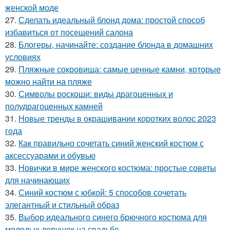
женской моде
27.
Сделать идеальный блонд дома: простой способ
избавиться от посещений салона
28.
Блогеры, начинайте: создание блонда в домашних
условиях
29.
Пляжные сокровища: самые ценные камни, которые
можно найти на пляже
30.
Символы роскоши: виды драгоценных и
полудрагоценных камней
31.
Новые тренды в окрашивании коротких волос 2023
года
32.
Как правильно сочетать синий женский костюм с
аксессуарами и обувью
33.
Новички в мире женского костюма: простые советы
для начинающих
34.
Синий костюм с юбкой: 5 способов сочетать
элегантный и стильный образ
35.
Выбор идеального синего брючного костюма для
молодых девушек на свадьбе