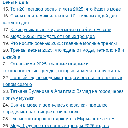
цены и даты
15.
Топ-20 трендов весны и лета 2025: что будет в моде
16.
С чем носить макси-платья: 10 стильных идей для
каждого дня
17.
Какие уникальные музеи можно найти в Рязани
18.
Мода 2025: что ждать от новых трендов
19.
Что носить осенью 2025: главные модные тренды
20.
Тренды весны 2025: что ждать от моды, технологий и
дизайна
21.
Осень-зима 2025: главные модные и
технологические тренды, которые изменят нашу жизнь
22.
Полный гид по модным трендам весны: что носить в
новом сезоне
23.
Татьяна Буланова в Апатитах: Взгляд на город через
призму музыки
24.
Были в моде и вернулись снова: как прошлое
определяет настоящее в мире моды
25.
Где можно хорошо отдохнуть в Мурманске летом
26.
Мода будущего: основные тренды 2025 года в