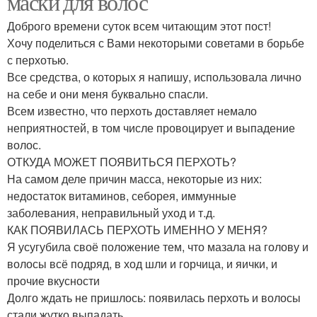
маски для волос
Доброго времени суток всем читающим этот пост!
Хочу поделиться с Вами некоторыми советами в борьбе
с перхотью.
Яичная маска
Маска из коры
Все средства, о которых я напишу, использовала лично
на себе и они меня буквально спасли.
Всем известно, что перхоть доставляет немало
неприятностей, в том числе провоцирует и выпадение
Маска из зелёных яблок
Маска от сухой перхоти
волос.
ОТКУДА МОЖЕТ ПОЯВИТЬСЯ ПЕРХОТЬ?
На самом деле причин масса, некоторые из них:
недостаток витаминов, себорея, иммунные
Маска от жирной
заболевания, неправильный уход и т.д.
Маска от перхоти
перхоти
КАК ПОЯВИЛАСЬ ПЕРХОТЬ ИМЕННО У МЕНЯ?
Я усугубила своё положение тем, что мазала на голову и
волосы всё подряд, в ход шли и горчица, и яички, и
прочие вкусности
Маска против перхоти
Маска для роста
Долго ждать не пришлось: появилась перхоть и волосы
стали жутко выпадать.