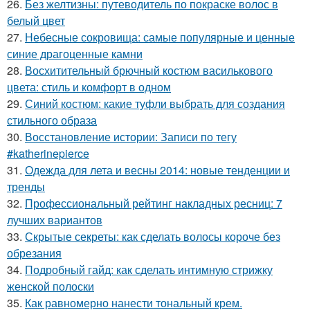
26.
Без желтизны: путеводитель по покраске волос в
белый цвет
27.
Небесные сокровища: самые популярные и ценные
синие драгоценные камни
28.
Восхитительный брючный костюм василькового
цвета: стиль и комфорт в одном
29.
Синий костюм: какие туфли выбрать для создания
стильного образа
30.
Восстановление истории: Записи по тегу
#katherinepierce
31.
Одежда для лета и весны 2014: новые тенденции и
тренды
32.
Профессиональный рейтинг накладных ресниц: 7
лучших вариантов
33.
Скрытые секреты: как сделать волосы короче без
обрезания
34.
Подробный гайд: как сделать интимную стрижку
женской полоски
35.
Как равномерно нанести тональный крем.