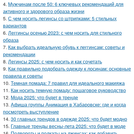
4.
Мужчинам после 50: 6 ключевых рекомендаций для
активного и здорового образа жизни
5.
С чем носить легинсы со штрипками: 5 стильных
вариантов
6.
Леггинсы осенью 2023: с чем носить для стильного
образа
7.
Как выбрать идеальную обувь к леггинсам: советы и
рекомендации
8.
Легинсы 2025: с чем носить и как сочетать
9.
Как правильно подобрать одежду к лосинам: основные
правила и советы
10.
Темная помада: 7 правил для идеального макияжа
11.
Как носить темную помаду: пошаговое руководство
12.
Мода 2025: что будет в тренде
13.
Афиша группы Анимация в Хабаровске: где и когда
посмотреть выступление
14.
30 главных трендов в одежде 2025: что будет модно
15.
Главные тренды весны-лета 2025: что будет в моде
16.
Подвороты и подкаты на джинсах: как добавить