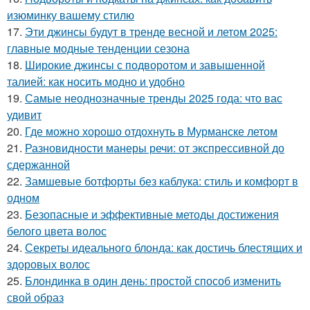
изюминку вашему стилю
17.
Эти джинсы будут в тренде весной и летом 2025:
главные модные тенденции сезона
18.
Широкие джинсы с подворотом и завышенной
талией: как носить модно и удобно
19.
Самые неоднозначные тренды 2025 года: что вас
удивит
20.
Где можно хорошо отдохнуть в Мурманске летом
21.
Разновидности манеры речи: от экспрессивной до
сдержанной
22.
Замшевые ботфорты без каблука: стиль и комфорт в
одном
23.
Безопасные и эффективные методы достижения
белого цвета волос
24.
Секреты идеального блонда: как достичь блестящих и
здоровых волос
25.
Блондинка в один день: простой способ изменить
свой образ