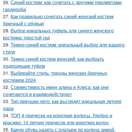
26.
Синий костюм: как сочетать с другими предметами
гардероба
27.
Как правильно сочетать синий женский костюм
брючный с обувью
28.
Выбор идеальных туфель для синего женского
костюма: простой гид
29.
Темно-синий костюм: идеальный выбор для вашего
стиля
30.
Темно синий костюм женский: как выбрать
подходящие туфли
31.
Выбирайте стиль: тренды женских брючных
костюмов 2024
32.
Совместимость имен алина и Алиса: как они
сочетаются и взаимодействуют
33.
Тип девушки лето: как выглядит идеальная летняя
пара
34.
ТОП 4 прически на короткие волосы. Удобно и
красиво: 10 летних причесок для коротких волос
35.
Какую обувь надеть с платьем до колена зимой.