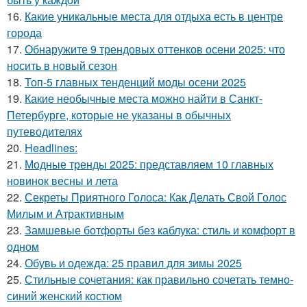
16.
Какие уникальные места для отдыха есть в центре
города
17.
Обнаружите 9 трендовых оттенков осени 2025: что
носить в новый сезон
18.
Топ-5 главных тенденций моды осени 2025
19.
Какие необычные места можно найти в Санкт-
Петербурге, которые не указаны в обычных
путеводителях
20.
Headlines:
21.
Модные тренды 2025: представляем 10 главных
новинок весны и лета
22.
Секреты Приятного Голоса: Как Делать Свой Голос
Милым и Атрактивным
23.
Замшевые ботфорты без каблука: стиль и комфорт в
одном
24.
Обувь и одежда: 25 правил для зимы 2025
25.
Стильные сочетания: как правильно сочетать темно-
синий женский костюм