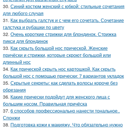
30.
Синий костюм женский с юбкой: стильные сочетания
для любого случая
31.
Как выбрать галстук и с чем его сочетать. Сочетание
галстука и рубашки по цвету
32.
Очень короткие стрижки для блондинок. Стрижка
пикси для блондинок
33.
Как скрыть большой нос прической. Женские
причёски и стрижки, которые скроют большой или
длинный нос
34.
Как прической скрыть нос картошкой. Как скрыть
большой нос с помощью прически: 7 вариантов укладок
35.
Скрытые секреты: как сделать волосы короче без
обрезания
36.
Какие прически подойдут для женского лица с
большим носом. Правильная причёска
37.
6 способов профессионально нанести тональное..
Спонжи
38.
Подготовка кожи к макияжу. Что обязательно нужно