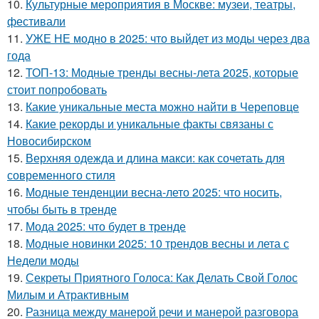
10.
Культурные мероприятия в Москве: музеи, театры,
фестивали
11.
УЖЕ НЕ модно в 2025: что выйдет из моды через два
года
12.
ТОП-13: Модные тренды весны-лета 2025, которые
стоит попробовать
13.
Какие уникальные места можно найти в Череповце
14.
Какие рекорды и уникальные факты связаны с
Новосибирском
15.
Верхняя одежда и длина макси: как сочетать для
современного стиля
16.
Модные тенденции весна-лето 2025: что носить,
чтобы быть в тренде
17.
Мода 2025: что будет в тренде
18.
Модные новинки 2025: 10 трендов весны и лета с
Недели моды
19.
Секреты Приятного Голоса: Как Делать Свой Голос
Милым и Атрактивным
20.
Разница между манерой речи и манерой разговора