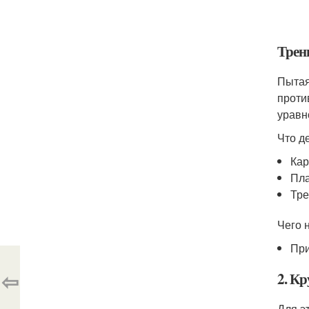
Трен
Пытая
проти
уравн
Что д
Кар
Пл
Тре
Чего н
При
⇦
2. Кр
Для э