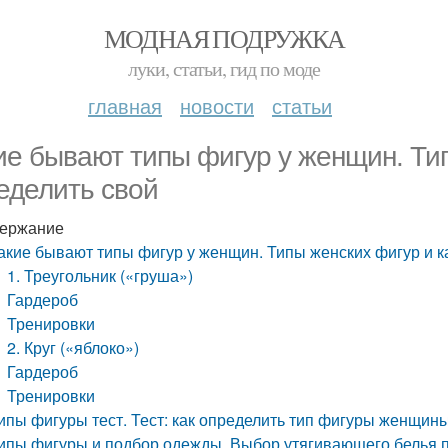
МОДНАЯ ПОДРУЖКА
луки, статьи, гид по моде
главная
новости
статьи
ие бывают типы фигур у женщин. Тип
еделить свой
ержание
акие бывают типы фигур у женщин. Типы женских фигур и к
1. Треугольник («груша»)
Гардероб
Тренировки
2. Круг («яблоко»)
Гардероб
Тренировки
ипы фигуры тест. Тест: как определить тип фигуры женщин
ипы фигуры и подбор одежды. Выбор утягивающего белья п