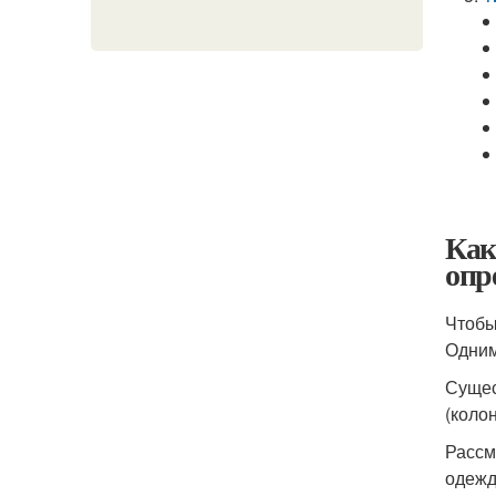
Как
опр
Чтобы
Одним
Сущес
(коло
Рассм
одежд