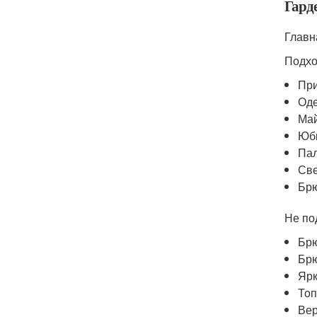
Гард
Главн
Подхо
При
Оде
Май
Юбк
Пал
Све
Брю
Не по
Брю
Брю
Ярк
Топ
Вер