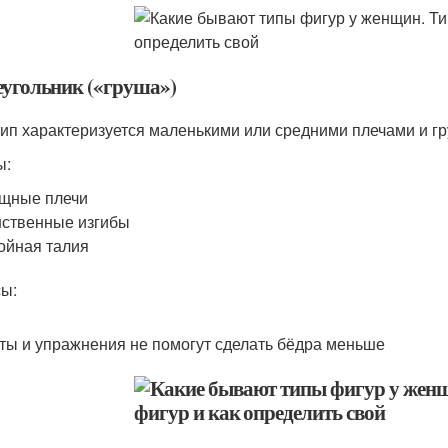
реугольник («груша»)
тип характеризуется маленькими или средними плечами и г
ы:
щные плечи
ственные изгибы
ойная талия
ы:
ты и упражнения не помогут сделать бёдра меньше