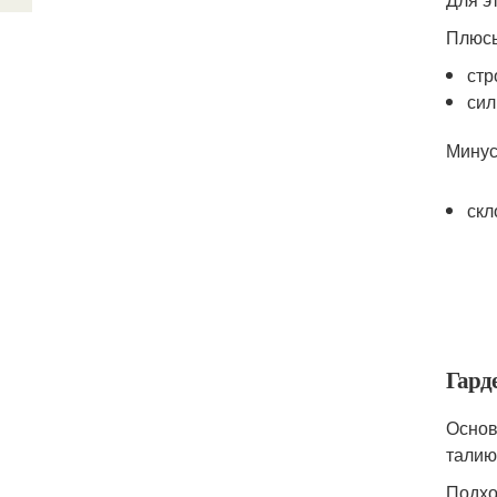
Плюс
стр
сил
Минус
скл
Гард
Основ
талию
Подхо