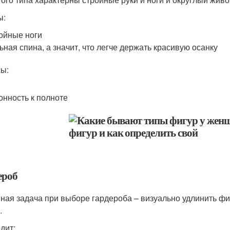
ы:
ойные ноги
ьная спина, а значит, что легче держать красивую осанку
ы:
онность к полноте
ероб
ная задача при выборе гардероба – визуально удлинить фиг
.
дит: