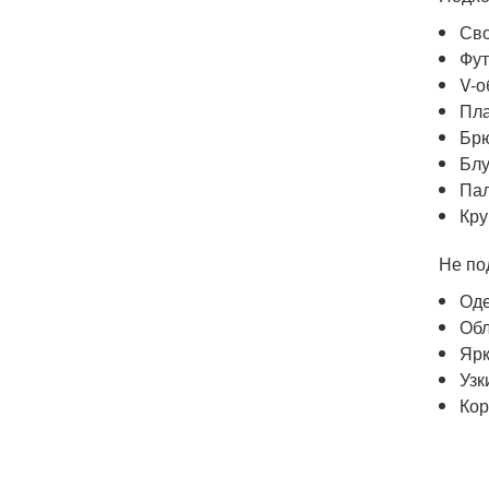
Св
Фут
V-о
Пла
Брю
Блу
Пал
Кру
Не по
Оде
Обл
Ярк
Узк
Кор