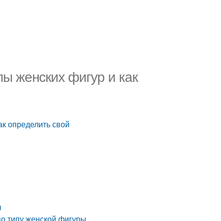
ы женских фигур и как
ак определить свой
ы
о типу женской фигуры