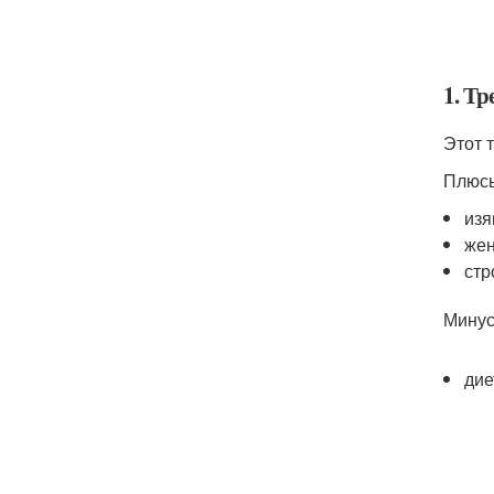
1. Т
Этот 
Плюс
изя
жен
стр
Минус
дие