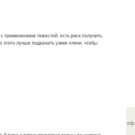
 с применением тяжестей, есть риск получить
 этого лучше подкачать узкие плечи, чтобы
⇨
от. Бёдра и плечи примерно равны по ширине.