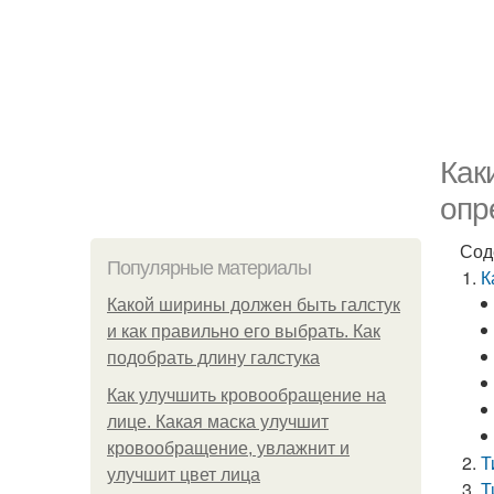
Как
опр
Сод
Популярные материалы
К
Какой ширины должен быть галстук
и как правильно его выбрать. Как
подобрать длину галстука
Как улучшить кровообращение на
лице. Какая маска улучшит
кровообращение, увлажнит и
Т
улучшит цвет лица
Т