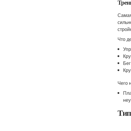
Трен
Самая
сильн
строй
Что д
Упр
Кру
Бег
Кру
Чего н
Пла
неу
Тип