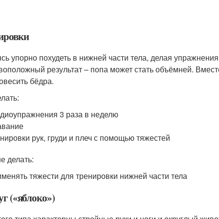
ировки
сь упорно похудеть в нижней части тела, делая упражнения
воположный результат – попа может стать объёмней. Вместо
овесить бёдра.
елать:
диоупражнения 3 раза в неделю
авание
нировки рук, груди и плеч с помощью тяжестей
е делать:
менять тяжести для тренировки нижней части тела
уг («яблоко»)
того типа характерны стройные руки и ноги и округлый жив