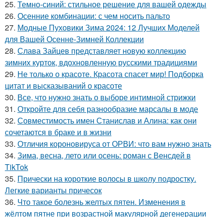
25.
Темно-синий: стильное решение для вашей одежды
26.
Осенние комбинации: с чем носить пальто
27.
Модные Пуховики Зима 2024: 12 Лучших Моделей
для Вашей Осенне-Зимней Коллекции
28.
Слава Зайцев представляет новую коллекцию
зимних курток, вдохновленную русскими традициями
29.
Не только о красоте. Красота спасет мир! Подборка
цитат и высказываний о красоте
30.
Все, что нужно знать о выборе интимной стрижки
31.
Откройте для себя разнообразие марсалы в моде
32.
Совместимость имен Станислав и Алина: как они
сочетаются в браке и в жизни
33.
Отличия короновируса от ОРВИ: что вам нужно знать
34.
Зима, весна, лето или осень: роман с Венсдей в
TikTok
35.
Прически на короткие волосы в школу подростку.
Легкие варианты причесок
36.
Что такое болезнь желтых пятен. Изменения в
жёлтом пятне при возрастной макулярной дегенерации