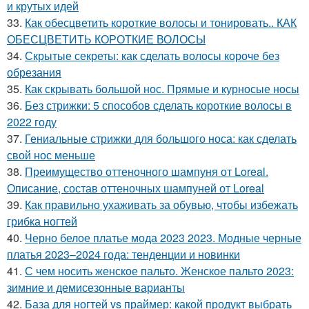
и крутых идей
33.
Как обесцветить короткие волосы и тонировать.. КАК
ОБЕСЦВЕТИТЬ КОРОТКИЕ ВОЛОСЫ
34.
Скрытые секреты: как сделать волосы короче без
обрезания
35.
Как скрывать большой нос. Прямые и курносые носы
36.
Без стрижки: 5 способов сделать короткие волосы в
2022 году
37.
Гениальные стрижки для большого носа: как сделать
свой нос меньше
38.
Преимущество оттеночного шампуня от Loreal.
Описание, состав оттеночных шампуней от Loreal
39.
Как правильно ухаживать за обувью, чтобы избежать
грибка ногтей
40.
Черно белое платье мода 2023 2023. Модные черные
платья 2023–2024 года: тенденции и новинки
41.
С чем носить женское пальто. Женское пальто 2023:
зимние и демисезонные варианты
42.
База для ногтей vs праймер: какой продукт выбрать