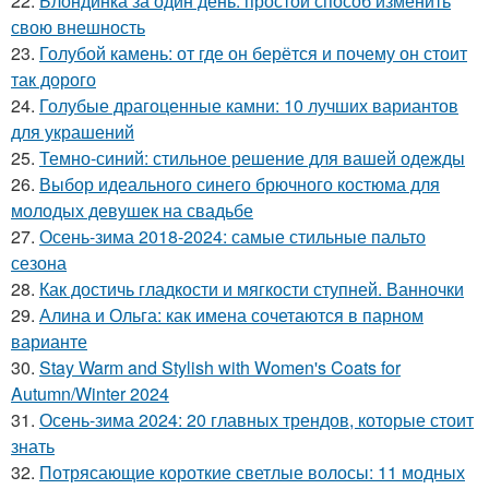
22.
Блондинка за один день: простой способ изменить
свою внешность
23.
Голубой камень: от где он берётся и почему он стоит
так дорого
24.
Голубые драгоценные камни: 10 лучших вариантов
для украшений
25.
Темно-синий: стильное решение для вашей одежды
26.
Выбор идеального синего брючного костюма для
молодых девушек на свадьбе
27.
Осень-зима 2018-2024: самые стильные пальто
сезона
28.
Как достичь гладкости и мягкости ступней. Ванночки
29.
Алина и Ольга: как имена сочетаются в парном
варианте
30.
Stay Warm and Stylish with Women's Coats for
Autumn/Winter 2024
31.
Осень-зима 2024: 20 главных трендов, которые стоит
знать
32.
Потрясающие короткие светлые волосы: 11 модных