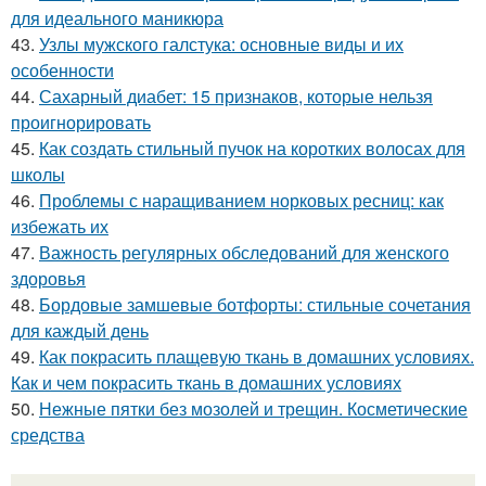
для идеального маникюра
43.
Узлы мужского галстука: основные виды и их
особенности
44.
Сахарный диабет: 15 признаков, которые нельзя
проигнорировать
45.
Как создать стильный пучок на коротких волосах для
школы
46.
Проблемы с наращиванием норковых ресниц: как
избежать их
47.
Важность регулярных обследований для женского
здоровья
48.
Бордовые замшевые ботфорты: стильные сочетания
для каждый день
49.
Как покрасить плащевую ткань в домашних условиях.
Как и чем покрасить ткань в домашних условиях
50.
Нежные пятки без мозолей и трещин. Косметические
средства