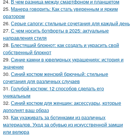
24.
В чем разница между смартфоном и планшетом
25.
Манера говорить: Как стать уверенным и ярким
оратором
26.
Серые сапоги: стильные сочетания для каждый день
27.
С чем носить ботфорты в 2025: актуальные
направления стиля
28.
Блестящий блокнот: как создать и украсить свой
собственный блокнот
29.
Синие камни в ювелирных украшениях: история и
значение
30.
Синий костюм женский брючный: стильные
сочетания для различных случаев
31.
Голубой костюм: 12 способов сделать его
уникальным
32.
Синий костюм для женщин: аксессуары, которые
дополнят ваш образ
33.
Как ухаживать за ботинками из различных
материалов. Уход за обувью из искусственной замши
или велюра