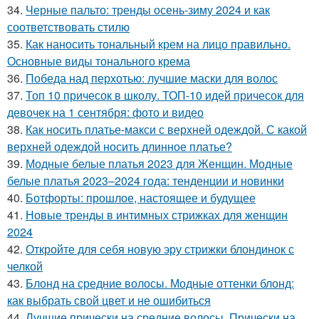
34.
Черные пальто: тренды осень-зиму 2024 и как
соответствовать стилю
35.
Как наносить тональный крем на лицо правильно.
Основные виды тонального крема
36.
Победа над перхотью: лучшие маски для волос
37.
Топ 10 причесок в школу. ТОП-10 идей причесок для
девочек на 1 сентября: фото и видео
38.
Как носить платье-макси с верхней одеждой. С какой
верхней одеждой носить длинное платье?
39.
Модные белые платья 2023 для Женщин. Модные
белые платья 2023–2024 года: тенденции и новинки
40.
Ботфорты: прошлое, настоящее и будущее
41.
Новые тренды в интимных стрижках для женщин
2024
42.
Откройте для себя новую эру стрижки блондинок с
челкой
43.
Блонд на средние волосы. Модные оттенки блонд:
как выбрать свой цвет и не ошибиться
44.
Лучшие прически на средние волосы. Прически на