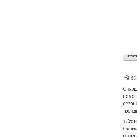
читат
Весн
С каж
помог
сезон
тренд
1. Ус
Одним
матер