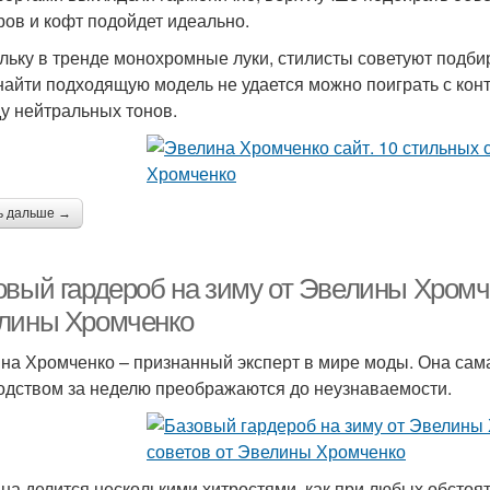
ров и кофт подойдет идеально.
льку в тренде монохромные луки, стилисты советуют подби
найти подходящую модель не удается можно поиграть с ко
у нейтральных тонов.
ь дальше →
овый гардероб на зиму от Эвелины Хромче
лины Хромченко
на Хромченко – признанный эксперт в мире моды. Она сама
одством за неделю преображаются до неузнаваемости.
на делится несколькими хитростями, как при любых обстоят