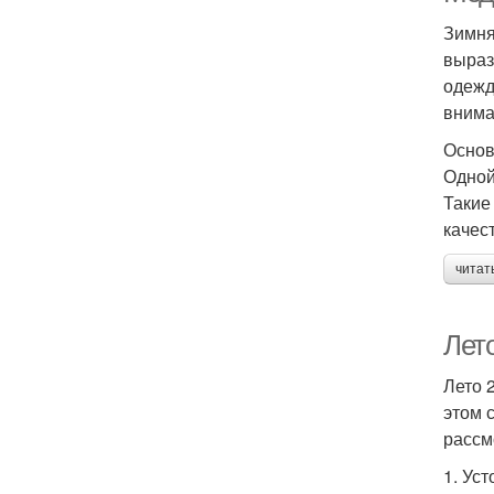
Зимня
выраз
одежд
внима
Основ
Одной
Такие
качес
читат
Лет
Лето 
этом 
рассм
1. Ус