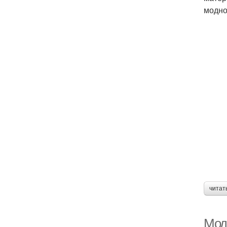
модно
читат
Мод