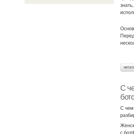
знать
испол
Основ
Перед
неско
читат
С ч
бот
С чем
разби
Женск
с бот