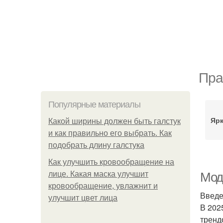
Пра
Популярные материалы
Яр
Какой ширины должен быть галстук
и как правильно его выбрать. Как
подобрать длину галстука
Как улучшить кровообращение на
лице. Какая маска улучшит
Мод
кровообращение, увлажнит и
Введ
улучшит цвет лица
В 202
тренд