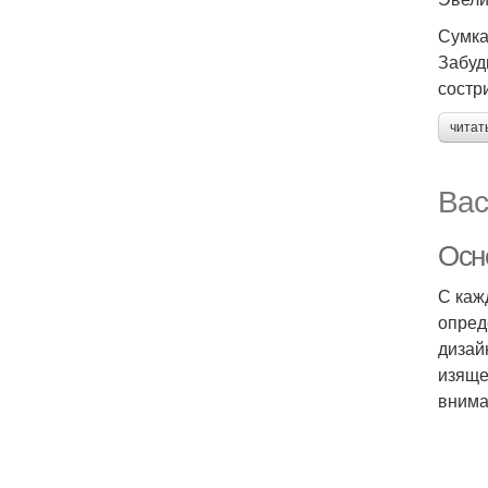
Сумка
Забуд
состри
читат
Вас
Осн
С каж
опред
дизай
изяще
внима