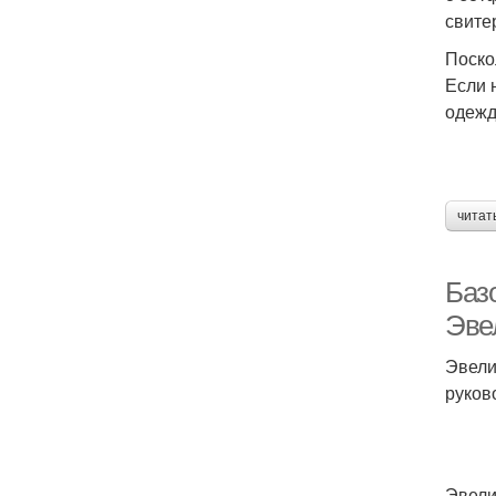
свите
Поско
Если 
одежд
читат
Баз
Эве
Эвели
руков
Эвели