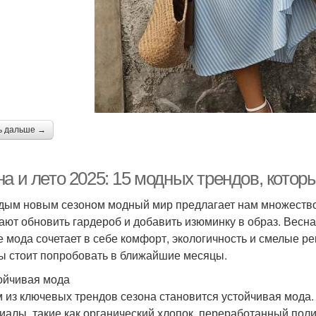
ь дальше →
а и лето 2025: 15 модных трендов, котор
дым новым сезоном модный мир предлагает нам множество
ают обновить гардероб и добавить изюминку в образ. Весна 
е мода сочетает в себе комфорт, экологичность и смелые р
ы стоит попробовать в ближайшие месяцы.
тойчивая мода
 из ключевых трендов сезона становится устойчивая мода
иалы, такие как органический хлопок, переработанный полиэ