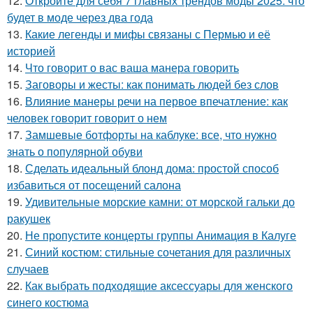
12.
Откройте для себя 7 главных трендов моды 2025: что
будет в моде через два года
13.
Какие легенды и мифы связаны с Пермью и её
историей
14.
Что говорит о вас ваша манера говорить
15.
Заговоры и жесты: как понимать людей без слов
16.
Влияние манеры речи на первое впечатление: как
человек говорит говорит о нем
17.
Замшевые ботфорты на каблуке: все, что нужно
знать о популярной обуви
18.
Сделать идеальный блонд дома: простой способ
избавиться от посещений салона
19.
Удивительные морские камни: от морской гальки до
ракушек
20.
Не пропустите концерты группы Анимация в Калуге
21.
Синий костюм: стильные сочетания для различных
случаев
22.
Как выбрать подходящие аксессуары для женского
синего костюма