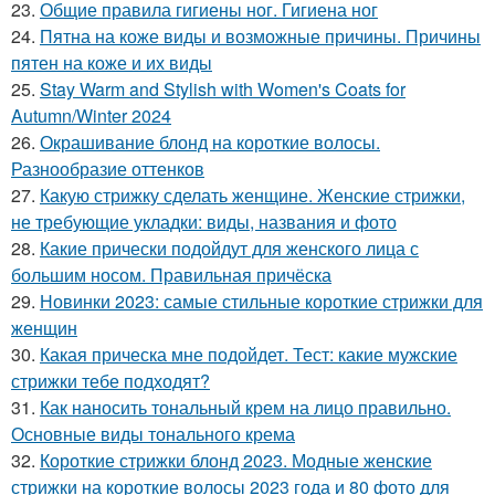
23.
Общие правила гигиены ног. Гигиена ног
24.
Пятна на коже виды и возможные причины. Причины
пятен на коже и их виды
25.
Stay Warm and Stylish with Women's Coats for
Autumn/Winter 2024
26.
Окрашивание блонд на короткие волосы.
Разнообразие оттенков
27.
Какую стрижку сделать женщине. Женские стрижки,
не требующие укладки: виды, названия и фото
28.
Какие прически подойдут для женского лица с
большим носом. Правильная причёска
29.
Новинки 2023: самые стильные короткие стрижки для
женщин
30.
Какая прическа мне подойдет. Тест: какие мужские
стрижки тебе подходят?
31.
Как наносить тональный крем на лицо правильно.
Основные виды тонального крема
32.
Короткие стрижки блонд 2023. Модные женские
стрижки на короткие волосы 2023 года и 80 фото для