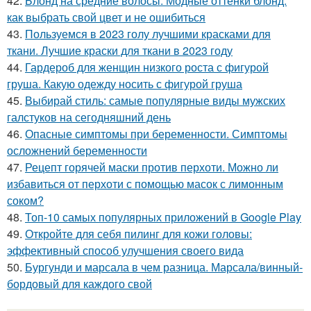
42.
Блонд на средние волосы. Модные оттенки блонд:
как выбрать свой цвет и не ошибиться
43.
Пользуемся в 2023 голу лучшими красками для
ткани. Лучшие краски для ткани в 2023 году
44.
Гардероб для женщин низкого роста с фигурой
груша. Какую одежду носить с фигурой груша
45.
Выбирай стиль: самые популярные виды мужских
галстуков на сегодняшний день
46.
Опасные симптомы при беременности. Симптомы
осложнений беременности
47.
Рецепт горячей маски против перхоти. Можно ли
избавиться от перхоти с помощью масок с лимонным
соком?
48.
Топ-10 самых популярных приложений в Google Play
49.
Откройте для себя пилинг для кожи головы:
эффективный способ улучшения своего вида
50.
Бургунди и марсала в чем разница. Марсала/винный-
бордовый для каждого свой