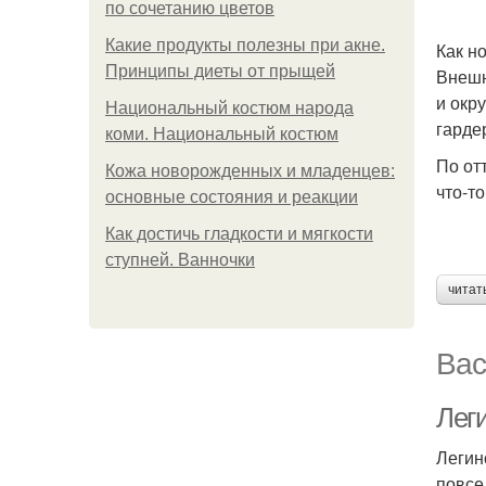
по сочетанию цветов
Какие продукты полезны при акне.
Как н
Принципы диеты от прыщей
Внешн
и окр
Национальный костюм народа
гарде
коми. Национальный костюм
По от
Кожа новорожденных и младенцев:
что-т
основные состояния и реакции
Как достичь гладкости и мягкости
ступней. Ванночки
читат
Вас
Лег
Легин
повсе