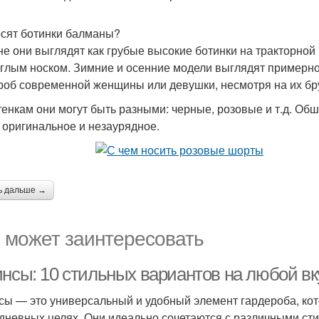
осят ботинки балманы?
е они выглядят как грубые высокие ботинки на тракторно
углым носком. Зимние и осенние модели выглядят примерно
роб современной женщины или девушки, несмотря на их бр
тенкам они могут быть разными: черные, розовые и т.д. О
о оригинальное и незаурядное.
ь дальше →
 может заинтересовать
инсы: 10 стильных вариантов на любой вк
сы — это универсальный и удобный элемент гардероба, кото
дневных целях. Они идеально сочетаются с различными сти