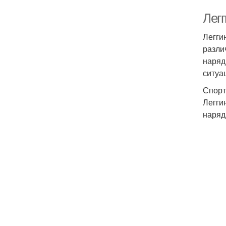
Легг
Легги
разли
наряд
ситуа
Спорт
Легги
наряд