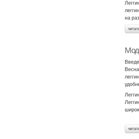
Легги
легги
на ра
читат
Мод
Введ
Весна
легги
удобн
Легги
Легги
широк
читат