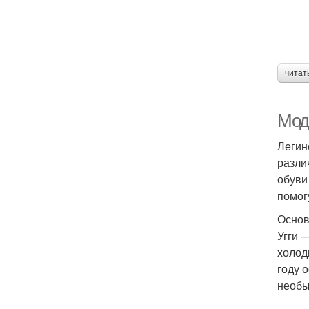
читат
Мод
Легин
разли
обуви
помог
Основ
Угги 
холод
году 
необы