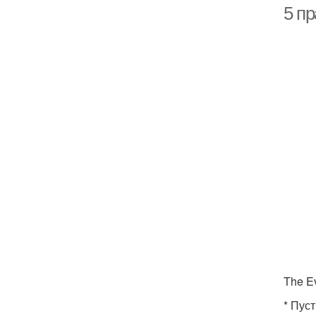
5 пр
The Ev
* Пус