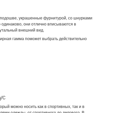
й подошве, украшенные фурнитурой, со шнурками
 одинаково, они отлично вписываются в
утальный внешний вид.
бширная гамма поможет выбрать действительно
ус
рый можно носить как в спортивных, так и в
лями одежды, от спортивного до делового. В