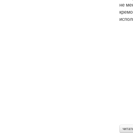
не ме
кремо
испол
читат