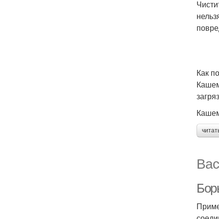
Чисти
нельзя
повре
Как п
Кашем
загря
Кашем
читат
Вас
Бор
Приме
соеди