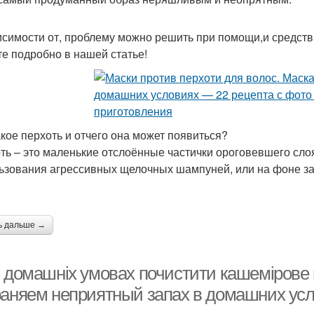
исимости от, проблему можно решить при помощи,и средст
те подробно в нашей статье!
акое перхоть и отчего она может появиться?
ть – это маленькие отслоённые частички ороговевшего слоя
ьзования агрессивных щелочных шампуней, или на фоне заб
ь дальше →
в домашніх умовах почистити кашемірове 
раняем неприятный запах в домашних ус