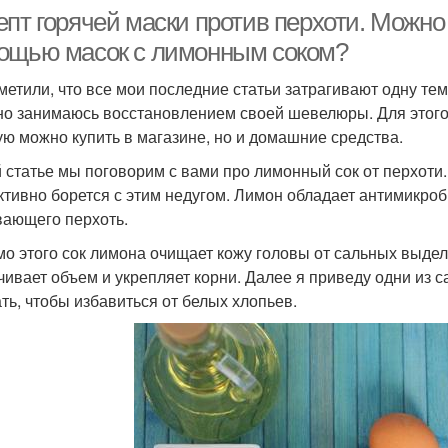
пт горячей маски против перхоти. Можно 
ощью масок с лимонным соком?
метили, что все мои последние статьи затрагивают одну те
но занимаюсь восстановлением своей шевелюры. Для этого 
ую можно купить в магазине, но и домашние средства.
й статье мы поговорим с вами про лимонный сок от перхоти
тивно борется с этим недугом. Лимон обладает антимикроб
ающего перхоть.
о этого сок лимона очищает кожу головы от сальных выдел
чивает объем и укрепляет корни. Далее я приведу одни из 
ть, чтобы избавиться от белых хлопьев.