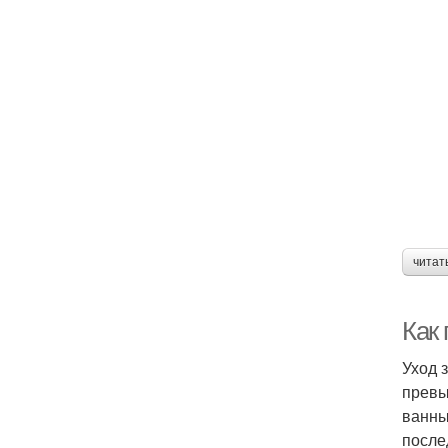
читат
Как
Уход 
превы
ванны
после