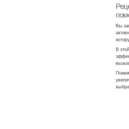
Реце
пом
Вы за
актив
котор
В это
эффек
вызыв
Помим
увели
выбра