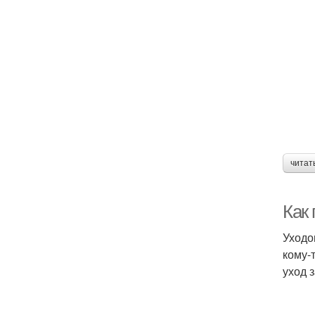
читат
Как 
Уходо
кому-
уход 