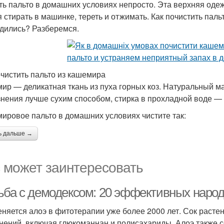
ть пальто в домашних условиях непросто. Эта верхняя оде
 стирать в машинке, тереть и отжимать. Как почистить пальт
дились? Разберемся.
очистить пальто из кашемира
ир — деликатная ткань из пуха горных коз. Натуральный ма
знения лучше сухим способом, стирка в прохладной воде — 
ировое пальто в домашних условиях чистите так:
ь дальше →
 может заинтересовать
ьба с демодексом: 20 эффективных наро
няется алоэ в фитотерапии уже более 2000 лет. Сок расте
нений, включая глюкоманнан и полисахариды. Алоэ также 