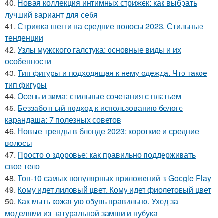
40.
Новая коллекция интимных стрижек: как выбрать
лучший вариант для себя
41.
Стрижка шегги на средние волосы 2023. Стильные
тенденции
42.
Узлы мужского галстука: основные виды и их
особенности
43.
Тип фигуры и подходящая к нему одежда. Что такое
тип фигуры
44.
Осень и зима: стильные сочетания с платьем
45.
Беззаботный подход к использованию белого
карандаша: 7 полезных советов
46.
Новые тренды в блонде 2023: короткие и средние
волосы
47.
Просто о здоровье: как правильно поддерживать
свое тело
48.
Топ-10 самых популярных приложений в Google Play
49.
Кому идет лиловый цвет. Кому идет фиолетовый цвет
50.
Как мыть кожаную обувь правильно. Уход за
моделями из натуральной замши и нубука