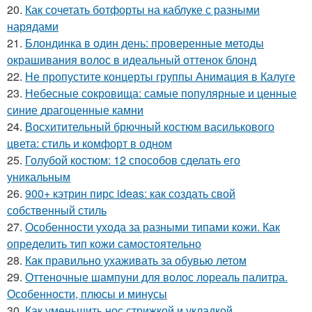
20.
Как сочетать ботфорты на каблуке с разными
нарядами
21.
Блондинка в один день: проверенные методы
окрашивания волос в идеальный оттенок блонд
22.
Не пропустите концерты группы Анимация в Калуге
23.
Небесные сокровища: самые популярные и ценные
синие драгоценные камни
24.
Восхитительный брючный костюм василькового
цвета: стиль и комфорт в одном
25.
Голубой костюм: 12 способов сделать его
уникальным
26.
900+ кэтрин пирс ideas: как создать свой
собственный стиль
27.
Особенности ухода за разными типами кожи. Как
определить тип кожи самостоятельно
28.
Как правильно ухаживать за обувью летом
29.
Оттеночные шампуни для волос лореаль палитра.
Особенности, плюсы и минусы
30.
Как уменьшить нос стрижкой и укладкой.