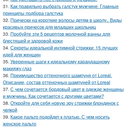
31.
Как правильно выбрать галстук мужчине. Главные
принципы подбора галстука
32.
Прически на короткие волосы детям в школу.. Виды
красивых причесок для младших школьниц
33.
Пробуйте эти 5 рецептов молочной ванны для
блестящей и здоровой кожи
34.
Секреты идеальной интимной стрижки: 15 лучших
идей для женщин
35.
Уверенные шаги к идеальному карандашному
макияжу глаз
36.
Преимущество оттеночного шампуня от Loreal.
Описание, состав оттеночных шампуней от Loreal
37.
С чем сочетается бордовый цвет в одежде женщины
и мужчины. Как сочетается с другими цветами?
38.
Откройте для себя новую эру стрижки блондинок с
челкой
39.
Какое пальто подойдет к платью. С чем носить
женское пальто