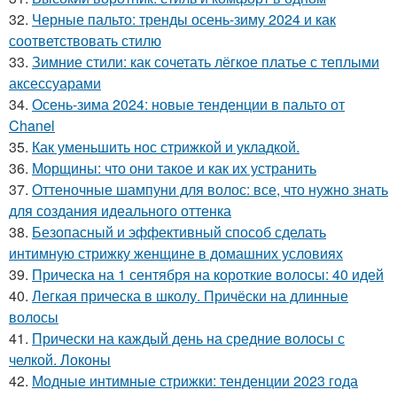
32.
Черные пальто: тренды осень-зиму 2024 и как
соответствовать стилю
33.
Зимние стили: как сочетать лёгкое платье с теплыми
аксессуарами
34.
Осень-зима 2024: новые тенденции в пальто от
Chanel
35.
Как уменьшить нос стрижкой и укладкой.
36.
Морщины: что они такое и как их устранить
37.
Оттеночные шампуни для волос: все, что нужно знать
для создания идеального оттенка
38.
Безопасный и эффективный способ сделать
интимную стрижку женщине в домашних условиях
39.
Прическа на 1 сентября на короткие волосы: 40 идей
40.
Легкая прическа в школу. Причёски на длинные
волосы
41.
Прически на каждый день на средние волосы с
челкой. Локоны
42.
Модные интимные стрижки: тенденции 2023 года