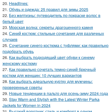
20.
Headlines:
21.
Обувь и одежда: 25 правил для зимы 2025
22.
Без желтизны: путеводитель по покраске волос в
белый цвет
23.
Морская волна: секреты драгоценного камня
24.
Синий костюм: стильные сочетания для различных
случаев
25.
Сочетание синего костюма с туфлями: как правильно
подобрать обувь
26.
Как выбрать подходящий цвет обуви к синему
женскому костюму
27.
Как правильно сочетать темно-синий брючный
костюм для женщин: 10 лучших вариантов
28.
Как выбрать идеальную куртку для мужчины:
проверенные советы
29.
Новые тенденции в пальто для осень-зиму 2024 года
30.
Stay Warm and Stylish with the Latest Winter Parka
Jackets for Women in 2024
31.
Высокий воротник: стиль и комфорт в одном