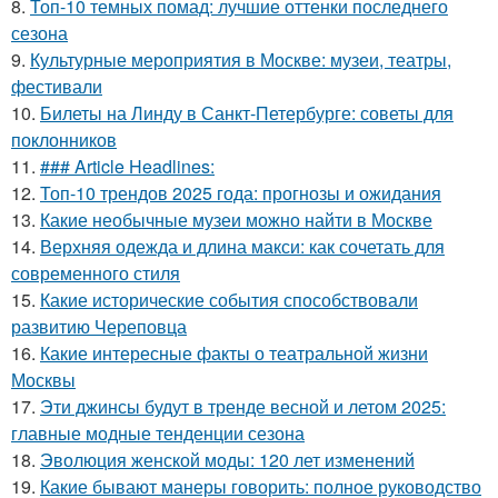
8.
Топ-10 темных помад: лучшие оттенки последнего
сезона
9.
Культурные мероприятия в Москве: музеи, театры,
фестивали
10.
Билеты на Линду в Санкт-Петербурге: советы для
поклонников
11.
### Article Headlines:
12.
Топ-10 трендов 2025 года: прогнозы и ожидания
13.
Какие необычные музеи можно найти в Москве
14.
Верхняя одежда и длина макси: как сочетать для
современного стиля
15.
Какие исторические события способствовали
развитию Череповца
16.
Какие интересные факты о театральной жизни
Москвы
17.
Эти джинсы будут в тренде весной и летом 2025:
главные модные тенденции сезона
18.
Эволюция женской моды: 120 лет изменений
19.
Какие бывают манеры говорить: полное руководство