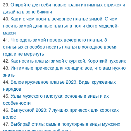
39.
Откройте для себя новые грани интимных стрижек и
дизайна в зоне бикини
40.
Как и с чем носить вечернее платье зимой. С чем
носить зимой длинные платья в пол и фото моделей-
макси
41.
Что одеть зимой поверх вечернего платья. 8
стильных способов носить платья в холодное время
года и не мерзнуть
42.
Как носить платья зимой с курткой. Короткий пуховик
43.
Интимные прически для женщин: все, что вам нужно
знать
44.
Белое кружевное платье 2023. Виды кружевных
нарядов
45.
Узлы мужского галстука: основные виды и их
особенности
46.
Выпускной 2023: 7 лучших причесок для коротких
волос
47.
Выбирай стиль: самые популярные виды мужских
галстуков на сегодняшний день