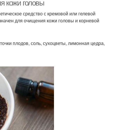
ля кожи головы
метическое средство с кремовой или гелевой
начен для очищения кожи головы и корневой
аб с фруктовыми
Лимонный скраб
косточками
точки плодов, соль, сухоцветы, лимонная цедра,
раб с желтком
Деликатный скраб