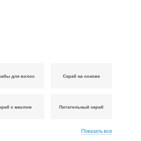
рабы для волос
Скраб на основе
краб с маслом
Питательный скраб
Показать все
краб с содой
Лечебный скраб