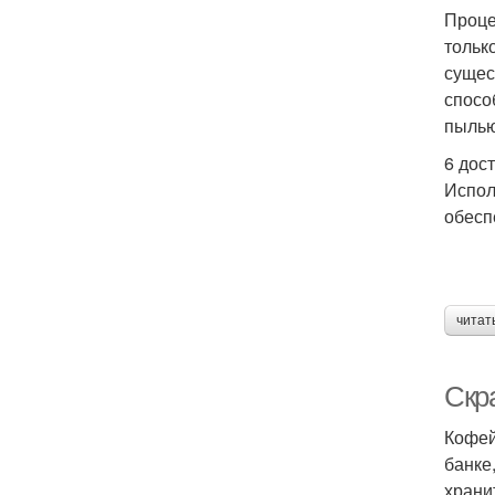
Проце
тольк
сущес
спосо
пылью
6 дос
Испол
обесп
читат
Скр
Кофей
банке
храни