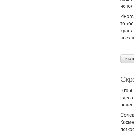
исполь
Иногд
то ко
храня
всех 
читат
Скр
Чтобы
сдела
рецеп
Соле
Косме
легко