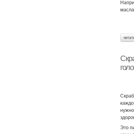
Напри
масла
читат
Скра
гол
Скраб
каждо
нужно
здоро
Это п