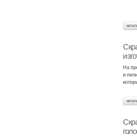
читат
Скра
изг
На пр
и пил
котор
читат
Скр
голо