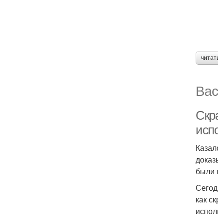
читат
Вас
Скр
исп
Казал
доказ
были 
Сегод
как с
испол