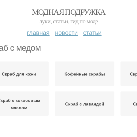
МОДНАЯ ПОДРУЖКА
луки, статьи, гид по моде
главная
новости
статьи
аб с медом
Скраб для кожи
Кофейные скрабы
Ск
Скраб с кокосовым
Скраб с лавандой
С
маслом
Скраб с репейным
блепиховый скраб
С