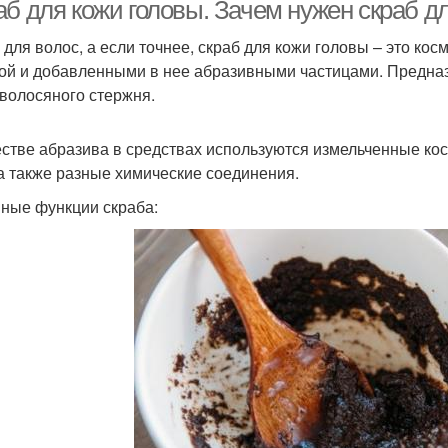
маслом
аб для кожи головы. Зачем нужен скраб д
 для волос, а если точнее, скраб для кожи головы – это кос
ой и добавленными в нее абразивными частицами. Предназ
Скр
Скраб с аспирином
Массажный скраб
 волосяного стержня.
естве абразива в средствах используются измельченные кос
 а также разные химические соединения.
Скраб для блеска
Кофейный скраб
Ск
ные функции скраба:
Скраб из глины