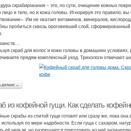
дура скрабирования – это, по сути, очищение кожных покро
о лицо и тело, но и кожа головы. Игнорируя это правило, в
твование». Им не хватает витаминов, минералов, кислоро
бны пробиться сквозь ороговевший слой, сформированный 
.
тоинств…
ьзуя скраб для волос и кожи головы в домашних условиях, 
ечиваете прядям комплексный уход. Трихологи отмечают ше
ь дальше →
аб из кофейной гущи. Как сделать кофейн
ные скрабы из спитой гущи готовят или сразу же, пока она
, используя по мере надобности. Если гуща с сахаром, нат
ть её нельзя, но разрешается приготовить из неё антицелл