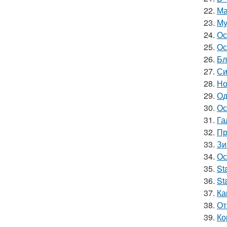
22.
Ма
23.
Му
24.
Ос
25.
Ос
26.
Бл
27.
Си
28.
Но
29.
Од
30.
Ос
31.
Га
32.
Пр
33.
Зи
34.
Ос
35.
St
36.
St
37.
Ка
38.
От
39.
Ко