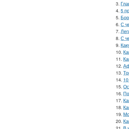
3.
Гла
4.
5 п
5.
Бор
6.
С ч
7.
Лег
8.
С ч
9.
Как
10.
Ка
11.
Ка
12.
Аф
13.
То
14.
10
15.
Ос
16.
По
17.
Ка
18.
Ка
19.
Мо
20.
Ка
21.
В 