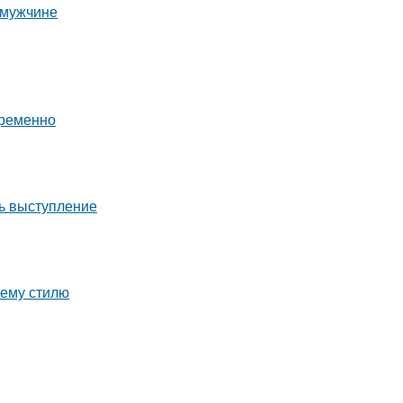
 мужчине
временно
ть выступление
шему стилю