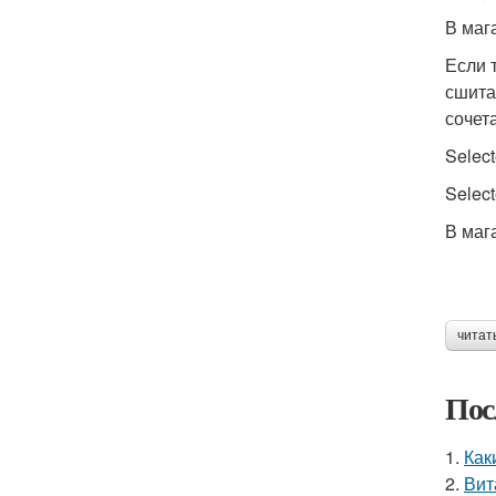
В маг
Если 
сшита
сочет
Select
Select
В маг
читат
Пос
1.
Как
2.
Вит