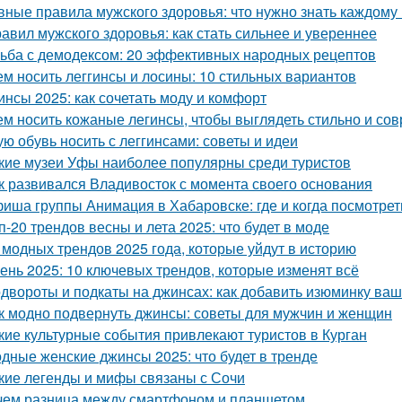
вные правила мужского здоровья: что нужно знать каждому
равил мужского здоровья: как стать сильнее и увереннее
ьба с демодексом: 20 эффективных народных рецептов
ем носить леггинсы и лосины: 10 стильных вариантов
инсы 2025: как сочетать моду и комфорт
ем носить кожаные легинсы, чтобы выглядеть стильно и со
ую обувь носить с леггинсами: советы и идеи
кие музеи Уфы наиболее популярны среди туристов
к развивался Владивосток с момента своего основания
иша группы Анимация в Хабаровске: где и когда посмотре
п-20 трендов весны и лета 2025: что будет в моде
 модных трендов 2025 года, которые уйдут в историю
ень 2025: 10 ключевых трендов, которые изменят всё
двороты и подкаты на джинсах: как добавить изюминку ва
к модно подвернуть джинсы: советы для мужчин и женщин
кие культурные события привлекают туристов в Курган
дные женские джинсы 2025: что будет в тренде
кие легенды и мифы связаны с Сочи
чем разница между смартфоном и планшетом