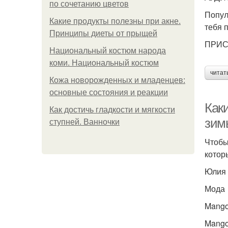
по сочетанию цветов
Попул
Какие продукты полезны при акне.
тебя 
Принципы диеты от прыщей
ПРИ
Национальный костюм народа
коми. Национальный костюм
читат
Кожа новорожденных и младенцев:
основные состояния и реакции
Как
Как достичь гладкости и мягкости
зим
ступней. Ванночки
Чтобы
котор
Юлия
Мода
Mango 
Mango 