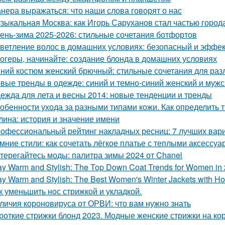
нера выражаться: что наши слова говорят о нас
зыкальная Москва: как Игорь Саруханов стал частью город
ень-зима 2025-2026: стильные сочетания ботфортов
ветление волос в домашних условиях: безопасный и эффе
огеры, начинайте: создание блонда в домашних условиях
ний костюм женский брючный: стильные сочетания для раз
вые тренды в одежде: синий и темно-синий женский и мужс
ежда для лета и весны 2014: новые тенденции и тренды
обенности ухода за разными типами кожи. Как определить 
лина: история и значение имени
офессиональный рейтинг накладных ресниц: 7 лучших вар
мние стили: как сочетать лёгкое платье с теплыми аксессу
терегайтесь моды: палитра зимы 2024 от Chanel
ay Warm and Stylish: The Top Down Coat Trends for Women in
ay Warm and Stylish: The Best Women's Winter Jackets with Ho
к уменьшить нос стрижкой и укладкой.
личия короновируса от ОРВИ: что вам нужно знать
роткие стрижки блонд 2023. Модные женские стрижки на кор