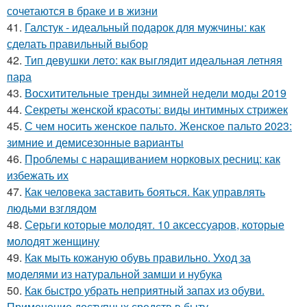
сочетаются в браке и в жизни
41.
Галстук - идеальный подарок для мужчины: как
сделать правильный выбор
42.
Тип девушки лето: как выглядит идеальная летняя
пара
43.
Восхитительные тренды зимней недели моды 2019
44.
Секреты женской красоты: виды интимных стрижек
45.
С чем носить женское пальто. Женское пальто 2023:
зимние и демисезонные варианты
46.
Проблемы с наращиванием норковых ресниц: как
избежать их
47.
Как человека заставить бояться. Как управлять
людьми взглядом
48.
Серьги которые молодят. 10 аксессуаров, которые
молодят женщину
49.
Как мыть кожаную обувь правильно. Уход за
моделями из натуральной замши и нубука
50.
Как быстро убрать неприятный запах из обуви.
Применение доступных средств в быту