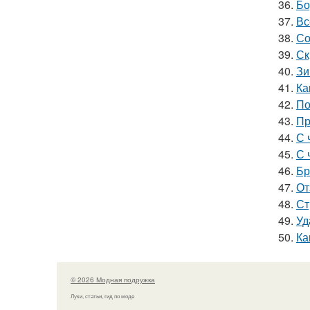
36.
Бо
37.
Вс
38.
Со
39.
Ск
40.
Зи
41.
Ка
42.
По
43.
Пр
44.
С 
45.
С 
46.
Бр
47.
От
48.
Ст
49.
Уд
50.
Ка
© 2026 Модная подружка
Луки, статьи, гид по моде