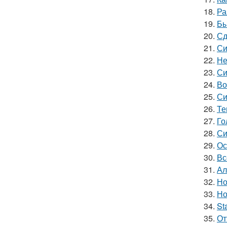
18.
Ра
19.
Бы
20.
Сд
21.
Си
22.
Не
23.
Си
24.
Во
25.
Си
26.
Те
27.
Го
28.
Си
29.
Ос
30.
Вс
31.
Ал
32.
Но
33.
Но
34.
St
35.
От