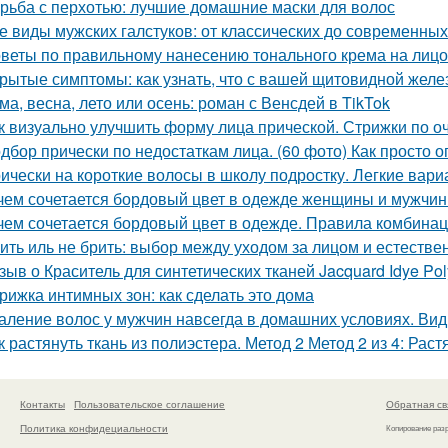
рьба с перхотью: лучшие домашние маски для волос
е виды мужских галстуков: от классических до современных
веты по правильному нанесению тонального крема на лицо
рытые симптомы: как узнать, что с вашей щитовидной желез
ма, весна, лето или осень: роман с Венсдей в TikTok
к визуально улучшить форму лица прической. Стрижки по 
дбор прически по недостаткам лица. (60 фото) Как просто 
ически на короткие волосы в школу подростку. Легкие вар
чем сочетается бордовый цвет в одежде женщины и мужчины
чем сочетается бордовый цвет в одежде. Правила комбина
ить иль не брить: выбор между уходом за лицом и естестве
зыв о Краситель для синтетических тканей Jacquard Idye Po
рижка интимных зон: как сделать это дома
аление волос у мужчин навсегда в домашних условиях. Ви
к растянуть ткань из полиэстера. Метод 2 Метод 2 из 4: Ра
Контакты
Пользовательское соглашение
Обратная св
Политика конфидециальности
Копирование раз