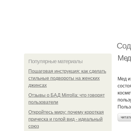
Сод
Мед
Популярные материалы
Пошаговая инструкция: как сделать
Мед и
стильные подвороты на женских
состо
джинсах
косме
Отзывы о БАД Mirrolla: что говорят
польз
пользователи
Польз
Откройтесь миру: почему короткая
читат
прическа и голой вид - идеальный
союз