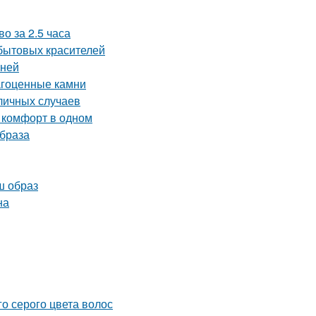
о за 2.5 часа
бытовых красителей
мней
агоценные камни
личных случаев
 комфорт в одном
образа
ш образ
на
о серого цвета волос