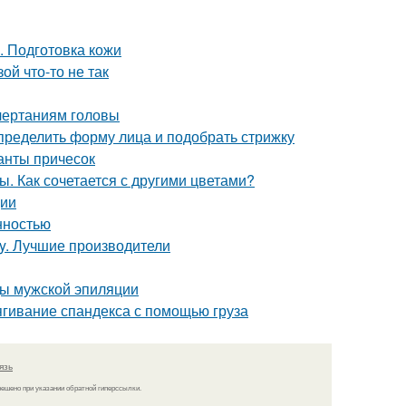
. Подготовка кожи
ой что-то не так
очертаниям головы
определить форму лица и подобрать стрижку
ианты причесок
. Как сочетается с другими цветами?
ции
нностью
ly. Лучшие производители
ды мужской эпиляции
стягивание спандекса с помощью груза
язь
решено при указании обратной гиперссылки.