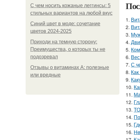
Пос
С чем носить кожаные леггинсы: 5
стильных вариантов на любой вкус
1.
Вит
Синий цвет в моде: сочетание
2.
Вит
цветов 2024-2025
3.
Муж
4.
Дви
Приходи на темную сторону:
5.
Ком
Преимущества, о которых ты не
6.
Вес
подозревал
7.
С ч
Отзывы о витаминах А: полезные
8.
Как
или вредные
9.
Как
10.
Ка
11.
Ма
12.
Гл
13.
ТО
14.
По
15.
Гд
16.
He
17.
Ка