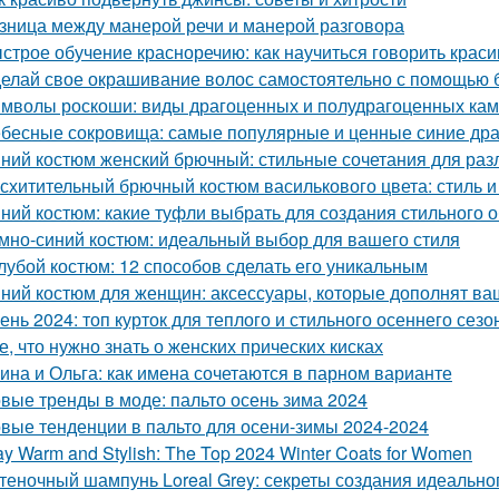
зница между манерой речи и манерой разговора
строе обучение красноречию: как научиться говорить красив
елай свое окрашивание волос самостоятельно с помощью 
мволы роскоши: виды драгоценных и полудрагоценных ка
бесные сокровища: самые популярные и ценные синие др
ний костюм женский брючный: стильные сочетания для раз
схитительный брючный костюм василькового цвета: стиль и
ний костюм: какие туфли выбрать для создания стильного 
мно-синий костюм: идеальный выбор для вашего стиля
лубой костюм: 12 способов сделать его уникальным
ний костюм для женщин: аксессуары, которые дополнят ва
ень 2024: топ курток для теплого и стильного осеннего сезо
е, что нужно знать о женских прических кисках
ина и Ольга: как имена сочетаются в парном варианте
вые тренды в моде: пальто осень зима 2024
вые тенденции в пальто для осени-зимы 2024-2024
ay Warm and Stylish: The Top 2024 Winter Coats for Women
теночный шампунь Loreal Grey: секреты создания идеальног