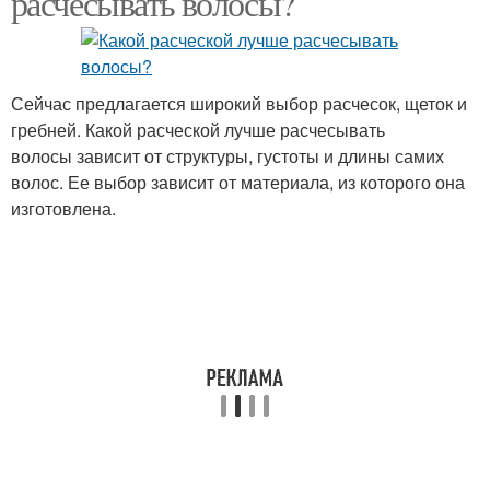
расчесывать волосы?
Расческа для кудрявых
Расческа для гладкости
Сейчас предлагается широкий выбор расчесок, щеток и
волос
гребней. Какой расческой лучше расчесывать
волосы зависит от структуры, густоты и длины самих
волос. Ее выбор зависит от материала, из которого она
Электрические
Расческа для жирных
изготовлена.
расчески
волос