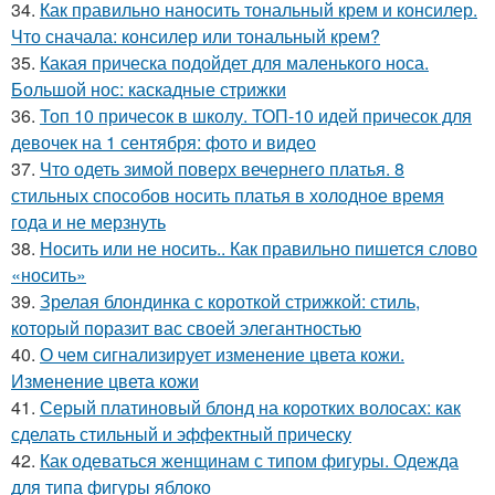
34.
Как правильно наносить тональный крем и консилер.
Что сначала: консилер или тональный крем?
35.
Какая прическа подойдет для маленького носа.
Большой нос: каскадные стрижки
36.
Топ 10 причесок в школу. ТОП-10 идей причесок для
девочек на 1 сентября: фото и видео
37.
Что одеть зимой поверх вечернего платья. 8
стильных способов носить платья в холодное время
года и не мерзнуть
38.
Носить или не носить.. Как правильно пишется слово
«носить»
39.
Зрелая блондинка с короткой стрижкой: стиль,
который поразит вас своей элегантностью
40.
О чем сигнализирует изменение цвета кожи.
Изменение цвета кожи
41.
Серый платиновый блонд на коротких волосах: как
сделать стильный и эффектный прическу
42.
Как одеваться женщинам с типом фигуры. Одежда
для типа фигуры яблоко