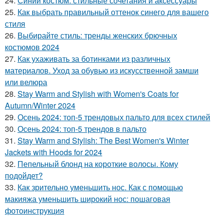
24.
Синий костюм: стильные сочетания и аксессуары
25.
Как выбрать правильный оттенок синего для вашего
стиля
26.
Выбирайте стиль: тренды женских брючных
костюмов 2024
27.
Как ухаживать за ботинками из различных
материалов. Уход за обувью из искусственной замши
или велюра
28.
Stay Warm and Stylish with Women's Coats for
Autumn/Winter 2024
29.
Осень 2024: топ-5 трендовых пальто для всех стилей
30.
Осень 2024: топ-5 трендов в пальто
31.
Stay Warm and Stylish: The Best Women's Winter
Jackets with Hoods for 2024
32.
Пепельный блонд на короткие волосы. Кому
подойдет?
33.
Как зрительно уменьшить нос. Как с помощью
макияжа уменьшить широкий нос: пошаговая
фотоинструкция