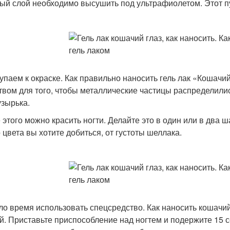
ый слой необходимо высушить под ультрафиолетом. Этот пу
упаем к окраске. Как правильно наносить гель лак «Кошачий
твом для того, чтобы металлические частицы распределилис
узырька.
 этого можно красить ногти. Делайте это в один или в два ш
о цвета вы хотите добиться, от густоты шеллака.
о время использовать спецсредство. Как наносить кошачий 
й. Приставьте приспособление над ногтем и подержите 15 с