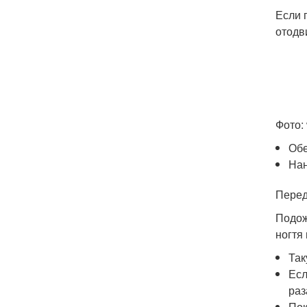
Если 
отодв
Фото:
Обе
Нан
Перед
Подож
ногтя
Так
Есл
раз
Пок