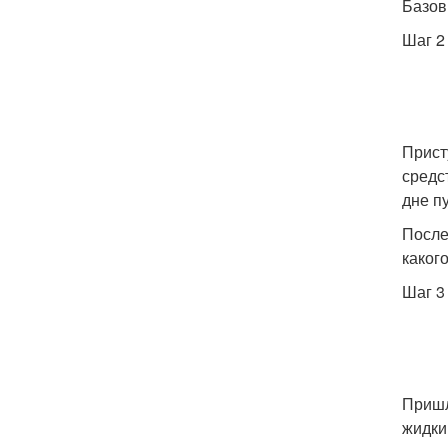
Базов
Шаг 2
Прист
средс
дне п
После
каког
Шаг 3
Пришл
жидки