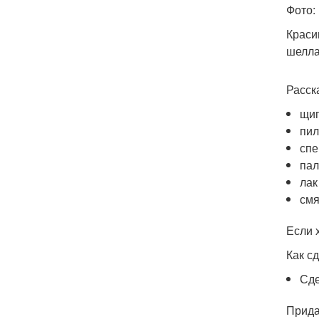
Фото:
Краси
шелла
Расск
щип
пил
спе
пал
лак
смя
Если 
Как с
Сде
Прида