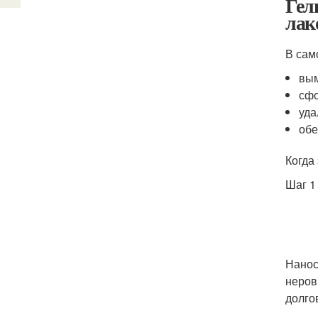
Гел
лак
В сам
вым
сфо
уда
обе
Когда
Шаг 1
Нанос
неров
долго