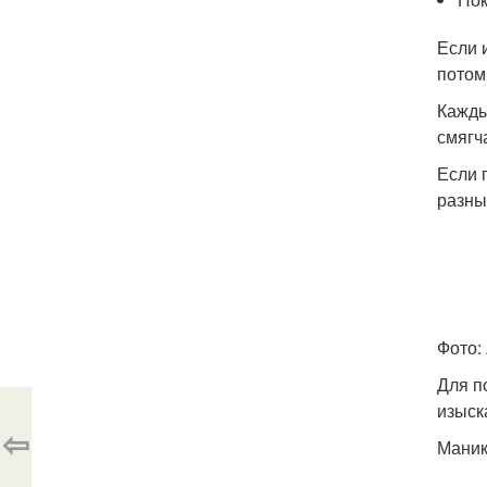
Если 
потом
Кажды
смягч
Если 
разны
Фото:
Для п
изыск
⇦
Маник