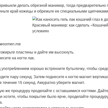
привыкли делать обрезной маникюр, тогда предварительно 
иньте край кожицы и обрежьте ее специальными щипчиками
 woomen.me
зжирьте пластины и дайте им высохнуть.
есите на ногти лак.
 употреблением хорошо встряхните бутылочку, чтобы сре
дите пару секунд. Затем поднесите к ногтю магнит вертика
 в течение 15 секунд. Аккуратно уберите магнит.
ую же процедуру проделайте с оставшимися ногтями. Дайте
и хотите, чтобы покрытие было ярче, проделайте процедур
а.
ройте ногти закрепителем и хорошо высушите.