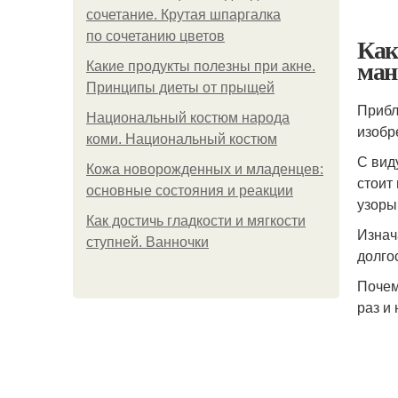
сочетание. Крутая шпаргалка
по сочетанию цветов
Как
ман
Какие продукты полезны при акне.
Принципы диеты от прыщей
Прибл
Национальный костюм народа
изобр
коми. Национальный костюм
С вид
Кожа новорожденных и младенцев:
стоит
основные состояния и реакции
узоры
Как достичь гладкости и мягкости
Изнач
ступней. Ванночки
долго
Почем
раз и