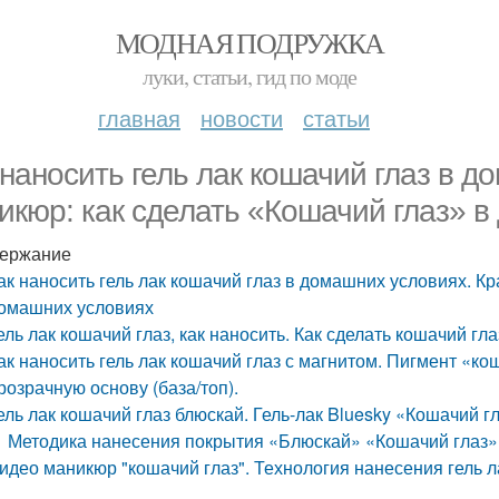
МОДНАЯ ПОДРУЖКА
луки, статьи, гид по моде
главная
новости
статьи
 наносить гель лак кошачий глаз в 
икюр: как сделать «Кошачий глаз» 
ержание
ак наносить гель лак кошачий глаз в домашних условиях. К
омашних условиях
ель лак кошачий глаз, как наносить. Как сделать кошачий гла
ак наносить гель лак кошачий глаз с магнитом. Пигмент «кош
розрачную основу (база/топ).
ель лак кошачий глаз блюскай. Гель-лак Bluesky «Кошачий г
Методика нанесения покрытия «Блюскай» «Кошачий глаз»
идео маникюр "кошачий глаз". Технология нанесения гель л