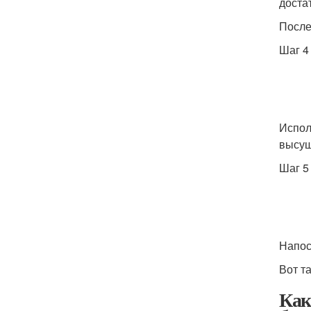
доста
После
Шаг 4
Испол
высуш
Шаг 5
Напос
Вот т
Как