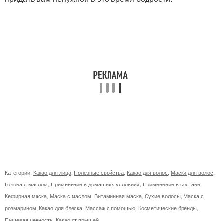
Категории:
Какао для лица
,
Полезные свойства
,
Какао для волос
,
Маски для волос
,
Голова с маслом
,
Применение в домашних условиях
,
Применение в составе
,
Кефирная маска
,
Маска с маслом
,
Витаминная маска
,
Сухие волосы
,
Маска с
розмарином
,
Какао для блеска
,
Массаж с помощью
,
Косметические бренды
,
Пищевая ценность
,
Какао от прыщей