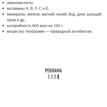
аминокислоты;
витамины А, В, F, С и E;
минералы: железо, магний, калий, йод, цинк, кальций,
хром и др.;
калорийность 900 ккал на 100 г;
вещество теобромин — природный антибиотик.