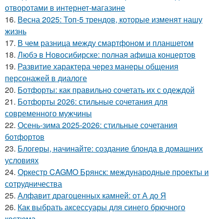
отворотами в интернет-магазине
16.
Весна 2025: Топ-5 трендов, которые изменят нашу
жизнь
17.
В чем разница между смартфоном и планшетом
18.
Любэ в Новосибирске: полная афиша концертов
19.
Развитие характера через манеры общения
персонажей в диалоге
20.
Ботфорты: как правильно сочетать их с одеждой
21.
Ботфорты 2026: стильные сочетания для
современного мужчины
22.
Осень-зима 2025-2026: стильные сочетания
ботфортов
23.
Блогеры, начинайте: создание блонда в домашних
условиях
24.
Оркестр CAGMO Брянск: международные проекты и
сотрудничества
25.
Алфавит драгоценных камней: от А до Я
26.
Как выбрать аксессуары для синего брючного
костюма