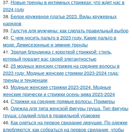
37.
Новые тренды в интимных стрижках: что ждет нас в
2024 году
38.
Белое кружевное платье 2023. Виды кружевных
нарядов
39.
Галстук для мужчины: как сделать правильный выбор
40.
С чем носить пальто в 2023 году. Какие пальто в
моде. Демисезонные и зимние тренды
41.
Зрелая блондинка с короткой стрижкой: стиль,
который поразит вас своей элегантностью
42.
25 модных женских стрижек на средние волосы в
2023 году. Модные женские стрижки 2023-2024 года:
тренды и тенденции
43.
Модные женские стрижки 2023-2024. Модные
женские прически и стрижки осень-зима 2023-2024
44.
Стрижки на средние прямые волосы. Примеры
45.
Одежда для типа женской фигуры груша. Тип фигуры
груша: сладкий плод в правильной упаковке
46.
Как одеться на первое свидание девушке. По одежке
влюбляются: как собраться на первое свидание, чтобы