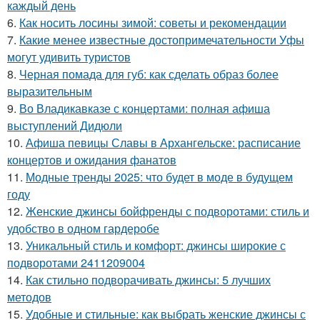
каждый день
6.
Как носить лосины зимой: советы и рекомендации
7.
Какие менее известные достопримечательности Уфы
могут удивить туристов
8.
Черная помада для губ: как сделать образ более
выразительным
9.
Во Владикавказе с концертами: полная афиша
выступлений Дидюли
10.
Афиша певицы Славы в Архангельске: расписание
концертов и ожидания фанатов
11.
Модные тренды 2025: что будет в моде в будущем
году
12.
Женские джинсы бойфренды с подворотами: стиль и
удобство в одном гардеробе
13.
Уникальный стиль и комфорт: джинсы широкие с
подворотами 2411209004
14.
Как стильно подворачивать джинсы: 5 лучших
методов
15.
Удобные и стильные: как выбрать женские джинсы с