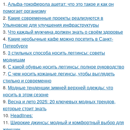
1.
Альфа-токоферола ацетат: что это такое и как он
помогает организму
2.
Какие современные проекты реализуются в
Ульяновске для улучшения инфраструктуры
3.
Что каждый мужчина должен знать о своём здоровье
4.
Какие необычные кафе можно посетить в Санкт-
Петербурге
5.
3 стильных способа носить леггинсы: советы
модницам
6.
С какой обувью носить леггинсы: полное руководство
7.
С чем носить кожаные легинсы, чтобы выглядеть
стильно и современно
8.
Модные тенденции зимней верхней одежды: что
носить в этом сезоне
9.
Весна и лето 2025: 20 ключевых модных трендов,
которые стоит знать
10.
Headlines:
11.
Широкие джинсы: модный и комфортный выбор для
женщин