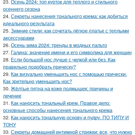
23.
Осень 2024: топ курток для теплого и стильного
осеннего сезона
24.
Секреты нанесения тонального крема: как добиться
идеального результата
25.
Зимние стили: как сочетать лёгкое платье с теплыми
аксессуарами
26.
Осень-зима 2024: тренды в модных пальто
27.
Галина: значение имени и его символика для женщин
28.
Если большой нос лучше с челкой или без. Как
правильно подобрать прическу?
29.
Как визуально уменьшить нос с помощью прически.
Как зрительно уменьшить нос?
30.
Жёлтые пятна на коже подмышек: причины и
лечение
31.
Как наносить тональный крем. Правое дело:
основные способы нанесения тонального крема
32.
Как наносить тональную основу и пудру. ПО ТИПУ И
ТОНУ
33.
Секреты домашней интимной стрижки: все, что нужно