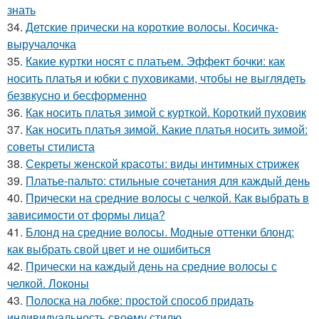
знать
34.
Детские прически на короткие волосы. Косичка-
выручалочка
35.
Какие куртки носят с платьем. Эффект бочки: как
носить платья и юбки с пуховиками, чтобы не выглядеть
безвкусно и бесформенно
36.
Как носить платья зимой с курткой. Короткий пуховик
37.
Как носить платья зимой. Какие платья носить зимой:
советы стилиста
38.
Секреты женской красоты: виды интимных стрижек
39.
Платье-пальто: стильные сочетания для каждый день
40.
Прически на средние волосы с челкой. Как выбрать в
зависимости от формы лица?
41.
Блонд на средние волосы. Модные оттенки блонд:
как выбрать свой цвет и не ошибиться
42.
Прически на каждый день на средние волосы с
челкой. Локоны
43.
Полоска на лобке: простой способ придать
индивидуальность своему стилю