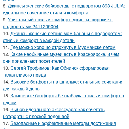
8.
Джинсы женские бойфренды с подворотом 893 JULIA:
идеальное сочетание стиля и комфорта
9.
Уникальный стиль и комфорт: джинсы широкие с
подворотами 2411209004
10.
Джинсы женские летние мом бананы с подворотом:
стиль и комфорт в каждой детали
11.
Где можно хорошо отдохнуть в Мурманске летом
12.
Какие необычные музеи есть в Красноярске, и чем
они привлекают посетителей
13.
Сергей Трофимов: Как Обнинск сформировал
талантливого певца
14.
Высокие ботфорты на шпильке: стильные сочетания
для каждый день
15.
Замшевые ботфорты без каблука: стиль и комфорт в
одном
16.
Выбор идеального аксессуара: как сочетать
ботфорты с плоской подошвой
17.
Безопасные и эффективные методы достижения