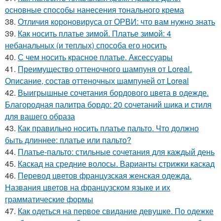
основные способы нанесения тонального крема
38.
Отличия короновируса от ОРВИ: что вам нужно знать
39.
Как носить платье зимой. Платье зимой: 4
небанальных (и теплых) способа его носить
40.
С чем носить красное платье. Аксессуары
41.
Преимущество оттеночного шампуня от Loreal.
Описание, состав оттеночных шампуней от Loreal
42.
Выигрышные сочетания бордового цвета в одежде.
Благородная палитра бордо: 20 сочетаний шика и стиля
для вашего образа
43.
Как правильно носить платье пальто. Что должно
быть длиннее: платье или пальто?
44.
Платье-пальто: стильные сочетания для каждый день
45.
Каскад на средние волосы. Варианты стрижки каскад
46.
Перевод цветов французская женская одежда.
Названия цветов на французском языке и их
грамматические формы
47.
Как одеться на первое свидание девушке. По одежке