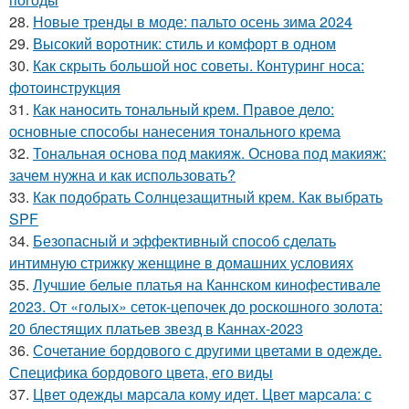
28.
Новые тренды в моде: пальто осень зима 2024
29.
Высокий воротник: стиль и комфорт в одном
30.
Как скрыть большой нос советы. Контуринг носа:
фотоинструкция
31.
Как наносить тональный крем. Правое дело:
основные способы нанесения тонального крема
32.
Тональная основа под макияж. Основа под макияж:
зачем нужна и как использовать?
33.
Как подобрать Солнцезащитный крем. Как выбрать
SPF
34.
Безопасный и эффективный способ сделать
интимную стрижку женщине в домашних условиях
35.
Лучшие белые платья на Каннском кинофестивале
2023. От «голых» сеток-цепочек до роскошного золота:
20 блестящих платьев звезд в Каннах-2023
36.
Сочетание бордового с другими цветами в одежде.
Специфика бордового цвета, его виды
37.
Цвет одежды марсала кому идет. Цвет марсала: с