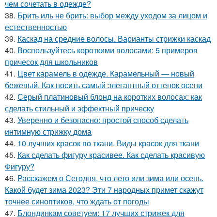
чем сочетать в одежде?
38.
Брить иль не брить: выбор между уходом за лицом и
естественностью
39.
Каскад на средние волосы. Варианты стрижки каскад
40.
Воспользуйтесь короткими волосами: 5 примеров
причесок для школьников
41.
Цвет карамель в одежде. Карамельный — новый
бежевый. Как носить самый элегантный оттенок осени
42.
Серый платиновый блонд на коротких волосах: как
сделать стильный и эффектный прическу
43.
Уверенно и безопасно: простой способ сделать
интимную стрижку дома
44.
10 лучших красок по ткани. Виды красок для ткани
45.
Как сделать фигуру красивее. Как сделать красивую
Фигуру?
46.
Расскажем о Сегодня, что лето или зима или осень.
Какой будет зима 2023? Эти 7 народных примет скажут
точнее синоптиков, что ждать от погоды
47.
Блондинкам советуем: 17 лучших стрижек для