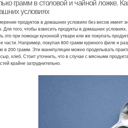
ько грамм в столовой и чайной ложке. Ка
ашних условиях
ерение продуктов в домашних условиях без весов имеет зн
жки в миллилитрах
Воды в неполной ложке
Муки 
о. Для того, чтобы взвесить продукты в домашних условиях
ть это при помощи кухонной утвари или же покупать продукт
е части. Например, покупая 800 грамм куриного филе и раз
ю в 200 грамм. Эти манипуляции можно проделывать практ
одукты в столовой
Ложки в граммах
Ло
 сыр, хлеб. Стоит уточнить, что в случае с мясными продук
ложке
остей крайне затруднительно.
Экс
Сахара в ложках
Соли в столовой ложке
Сахара в столовой
Сахара в ложке
Соли
ложке