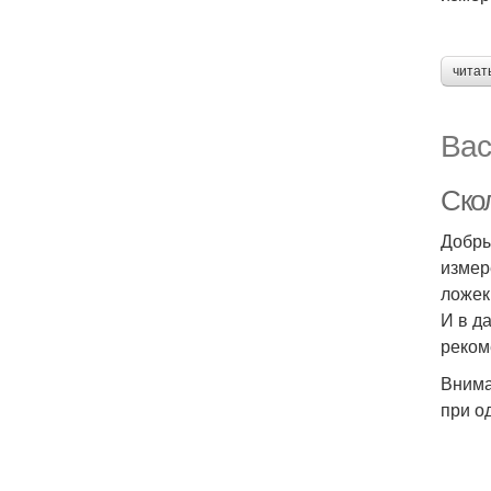
читат
Вас
Скол
Добры
измер
ложек
И в д
реком
Внима
при о