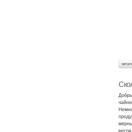
читат
Ско
Добры
чайно
Немно
проду
мерны
весов