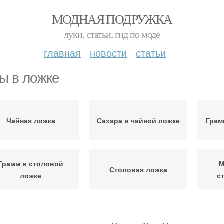
МОДНАЯ ПОДРУЖКА
луки, статьи, гид по моде
главная
новости
статьи
ы в ложке
Чайная ложка
Сахара в чайной ложке
Грам
Грамм в столовой
М
Столовая ложка
ложке
с
Жидк
Жидкости в ложке
Полные ложки