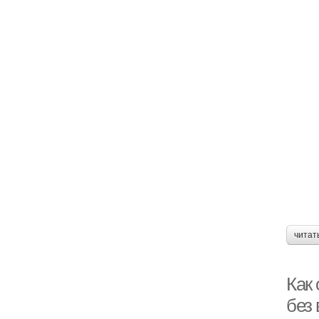
читат
Как 
без