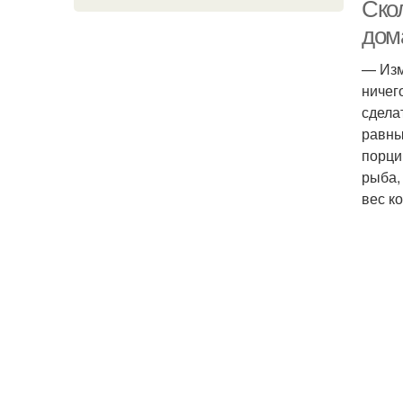
Скол
дом
— Изм
Ло
ничег
сдела
равны
порци
Пр
рыба,
вес к