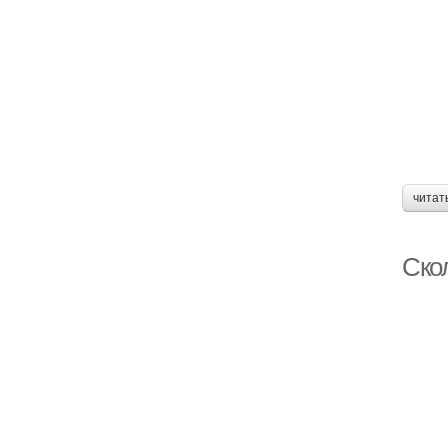
читат
Ско