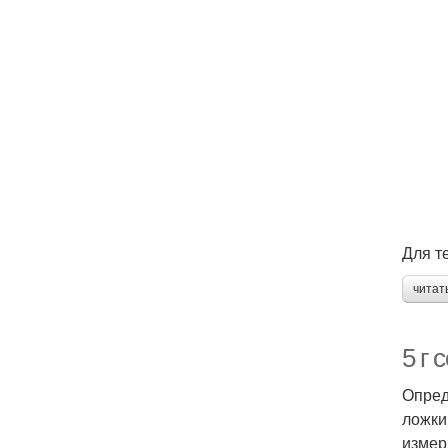
Для т
читат
5 г 
Опред
ложки
измер