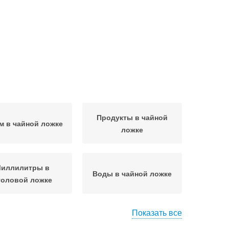
Продукты в чайной
м в чайной ложке
ложке
иллилитры в
Воды в чайной ложке
толовой ложке
Показать все
ости в неполной
Ложка в миллилитрах