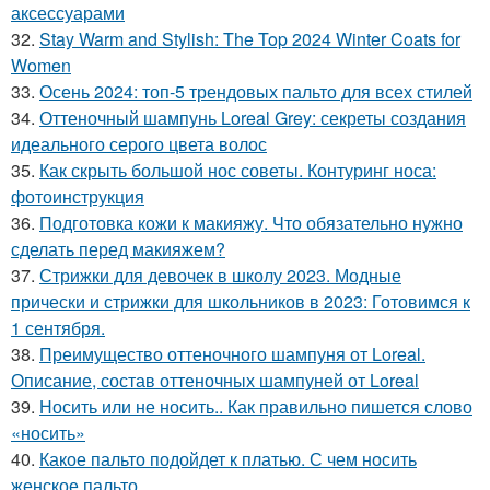
аксессуарами
32.
Stay Warm and Stylish: The Top 2024 Winter Coats for
Women
33.
Осень 2024: топ-5 трендовых пальто для всех стилей
34.
Оттеночный шампунь Loreal Grey: секреты создания
идеального серого цвета волос
35.
Как скрыть большой нос советы. Контуринг носа:
фотоинструкция
36.
Подготовка кожи к макияжу. Что обязательно нужно
сделать перед макияжем?
37.
Стрижки для девочек в школу 2023. Модные
прически и стрижки для школьников в 2023: Готовимся к
1 сентября.
38.
Преимущество оттеночного шампуня от Loreal.
Описание, состав оттеночных шампуней от Loreal
39.
Носить или не носить.. Как правильно пишется слово
«носить»
40.
Какое пальто подойдет к платью. С чем носить
женское пальто