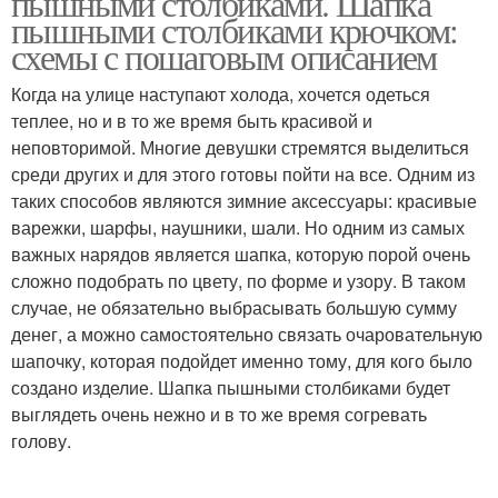
пышными столбиками. Шапка
вязальщиков
пышными столбиками крючком:
схемы с пошаговым описанием
Когда на улице наступают холода, хочется одеться
Крючок с отворотом
Вязаное платье
теплее, но и в то же время быть красивой и
неповторимой. Многие девушки стремятся выделиться
среди других и для этого готовы пойти на все. Одним из
таких способов являются зимние аксессуары: красивые
Вязаные платья
варежки, шарфы, наушники, шали. Но одним из самых
важных нарядов является шапка, которую порой очень
сложно подобрать по цвету, по форме и узору. В таком
случае, не обязательно выбрасывать большую сумму
денег, а можно самостоятельно связать очаровательную
шапочку, которая подойдет именно тому, для кого было
создано изделие. Шапка пышными столбиками будет
выглядеть очень нежно и в то же время согревать
голову.