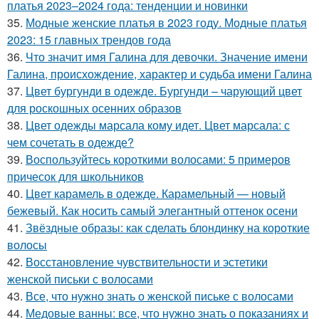
платья 2023–2024 года: тенденции и новинки
35.
Модные женские платья в 2023 году. Модные платья
2023: 15 главных трендов года
36.
Что значит имя Галина для девочки. Значение имени
Галина, происхождение, характер и судьба имени Галина
37.
Цвет бургунди в одежде. Бургунди – чарующий цвет
для роскошных осенних образов
38.
Цвет одежды марсала кому идет. Цвет марсала: с
чем сочетать в одежде?
39.
Воспользуйтесь короткими волосами: 5 примеров
причесок для школьников
40.
Цвет карамель в одежде. Карамельный — новый
бежевый. Как носить самый элегантный оттенок осени
41.
Звёздные образы: как сделать блондинку на короткие
волосы
42.
Восстановление чувствительности и эстетики
женской письки с волосами
43.
Все, что нужно знать о женской письке с волосами
44.
Медовые ванны: все, что нужно знать о показаниях и