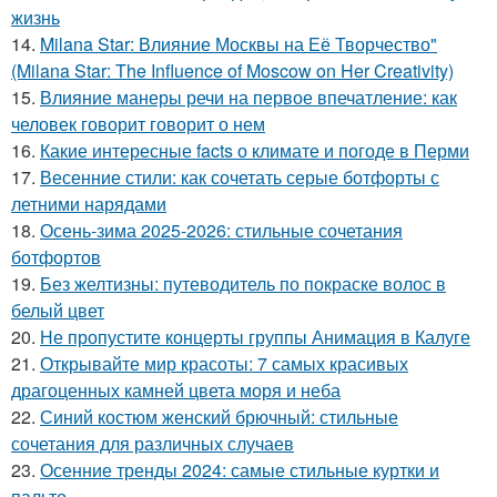
жизнь
14.
Milana Star: Влияние Москвы на Её Творчество"
(Milana Star: The Influence of Moscow on Her Creativity)
15.
Влияние манеры речи на первое впечатление: как
человек говорит говорит о нем
16.
Какие интересные facts о климате и погоде в Перми
17.
Весенние стили: как сочетать серые ботфорты с
летними нарядами
18.
Осень-зима 2025-2026: стильные сочетания
ботфортов
19.
Без желтизны: путеводитель по покраске волос в
белый цвет
20.
Не пропустите концерты группы Анимация в Калуге
21.
Открывайте мир красоты: 7 самых красивых
драгоценных камней цвета моря и неба
22.
Синий костюм женский брючный: стильные
сочетания для различных случаев
23.
Осенние тренды 2024: самые стильные куртки и
пальто