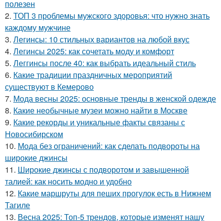
полезен
2.
ТОП 3 проблемы мужского здоровья: что нужно знать
каждому мужчине
3.
Легинсы: 10 стильных вариантов на любой вкус
4.
Легинсы 2025: как сочетать моду и комфорт
5.
Леггинсы после 40: как выбрать идеальный стиль
6.
Какие традиции праздничных мероприятий
существуют в Кемерово
7.
Мода весны 2025: основные тренды в женской одежде
8.
Какие необычные музеи можно найти в Москве
9.
Какие рекорды и уникальные факты связаны с
Новосибирском
10.
Мода без ограничений: как сделать подвороты на
широкие джинсы
11.
Широкие джинсы с подворотом и завышенной
талией: как носить модно и удобно
12.
Какие маршруты для пеших прогулок есть в Нижнем
Тагиле
13.
Весна 2025: Топ-5 трендов, которые изменят нашу