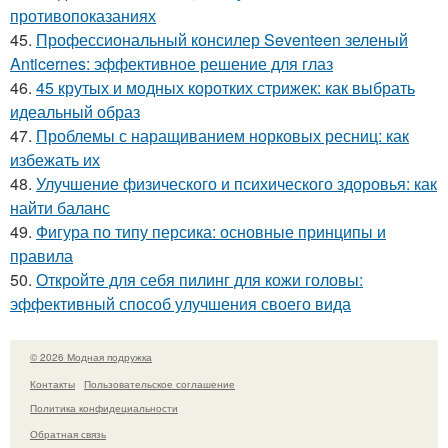
противопоказаниях
45.
Профессиональный консилер Seventeen зеленый
Anticernes: эффективное решение для глаз
46.
45 крутых и модных коротких стрижек: как выбрать
идеальный образ
47.
Проблемы с наращиванием норковых ресниц: как
избежать их
48.
Улучшение физического и психического здоровья: как
найти баланс
49.
Фигура по типу персика: основные принципы и
правила
50.
Откройте для себя пилинг для кожи головы:
эффективный способ улучшения своего вида
© 2026 Модная подружка
Контакты
Пользовательское соглашение
Политика конфидециальности
Обратная связь