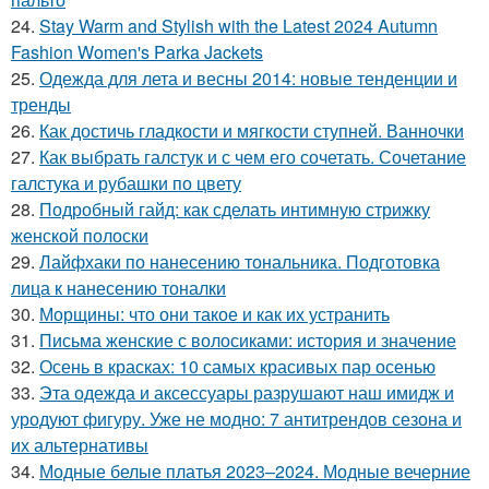
24.
Stay Warm and Stylish with the Latest 2024 Autumn
Fashion Women's Parka Jackets
25.
Одежда для лета и весны 2014: новые тенденции и
тренды
26.
Как достичь гладкости и мягкости ступней. Ванночки
27.
Как выбрать галстук и с чем его сочетать. Сочетание
галстука и рубашки по цвету
28.
Подробный гайд: как сделать интимную стрижку
женской полоски
29.
Лайфхаки по нанесению тональника. Подготовка
лица к нанесению тоналки
30.
Морщины: что они такое и как их устранить
31.
Письма женские с волосиками: история и значение
32.
Осень в красках: 10 самых красивых пар осенью
33.
Эта одежда и аксессуары разрушают наш имидж и
уродуют фигуру. Уже не модно: 7 антитрендов сезона и
их альтернативы
34.
Модные белые платья 2023–2024. Модные вечерние