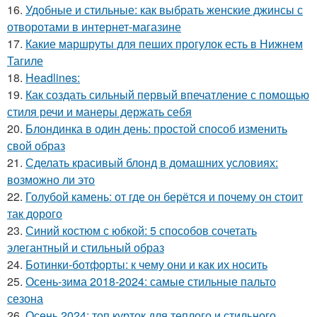
16.
Удобные и стильные: как выбрать женские джинсы с
отворотами в интернет-магазине
17.
Какие маршруты для пеших прогулок есть в Нижнем
Тагиле
18.
Headlines:
19.
Как создать сильный первый впечатление с помощью
стиля речи и манеры держать себя
20.
Блондинка в один день: простой способ изменить
свой образ
21.
Сделать красивый блонд в домашних условиях:
возможно ли это
22.
Голубой камень: от где он берётся и почему он стоит
так дорого
23.
Синий костюм с юбкой: 5 способов сочетать
элегантный и стильный образ
24.
Ботинки-ботфорты: к чему они и как их носить
25.
Осень-зима 2018-2024: самые стильные пальто
сезона
26.
Осень 2024: топ курток для теплого и стильного