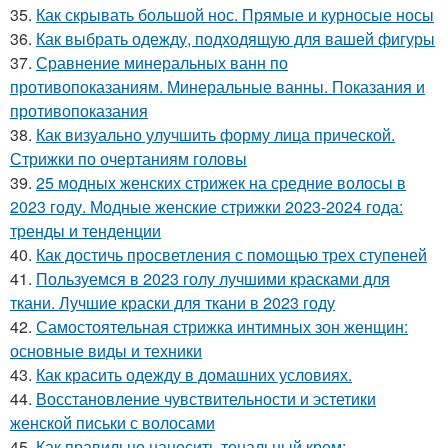
35.
Как скрывать большой нос. Прямые и курносые носы
36.
Как выбрать одежду, подходящую для вашей фигуры
37.
Сравнение минеральных ванн по
противопоказаниям. Минеральные ванны. Показания и
противопоказания
38.
Как визуально улучшить форму лица прической.
Стрижки по очертаниям головы
39.
25 модных женских стрижек на средние волосы в
2023 году. Модные женские стрижки 2023-2024 года:
тренды и тенденции
40.
Как достичь просветления с помощью трех ступеней
41.
Пользуемся в 2023 голу лучшими красками для
ткани. Лучшие краски для ткани в 2023 году
42.
Самостоятельная стрижка интимных зон женщин:
основные виды и техники
43.
Как красить одежду в домашних условиях.
44.
Восстановление чувствительности и эстетики
женской письки с волосами
45.
Как правильно наносить тональный крем: