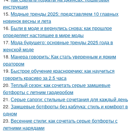
инструкция
15.
Модные тренды 2025: представляем 10 главных
новинок весны и лета
16.
Были в моде и вернулись снова: как прошлое
определяет настоящее в мире моды
17.
Мода будущего: основные тренды 2025 года в
женской моде
18.
Манера говорить: Как стать уверенным и ярким
оратором
19.
Быстрое обучение красноречию: как научиться
говорить красиво за 2.5 часа
20.
Теплый сезон: как сочетать серые замшевые
ботфорты с летним гардеробом
21.
Серые сапоги: стильные сочетания для каждый день
22.
Замшевые ботфорты без каблука: стиль и комфорт в
одном
23.
Весенние стили: как сочетать серые ботфорты с
летними нарядами