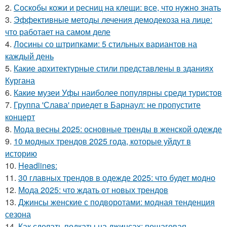
2.
Соскобы кожи и ресниц на клещи: все, что нужно знать
3.
Эффективные методы лечения демодекоза на лице:
что работает на самом деле
4.
Лосины со штрипками: 5 стильных вариантов на
каждый день
5.
Какие архитектурные стили представлены в зданиях
Кургана
6.
Какие музеи Уфы наиболее популярны среди туристов
7.
Группа 'Слава' приедет в Барнаул: не пропустите
концерт
8.
Мода весны 2025: основные тренды в женской одежде
9.
10 модных трендов 2025 года, которые уйдут в
историю
10.
Headlines:
11.
30 главных трендов в одежде 2025: что будет модно
12.
Мода 2025: что ждать от новых трендов
13.
Джинсы женские с подворотами: модная тенденция
сезона
14.
Как сделать подкаты на джинсах: пошаговая