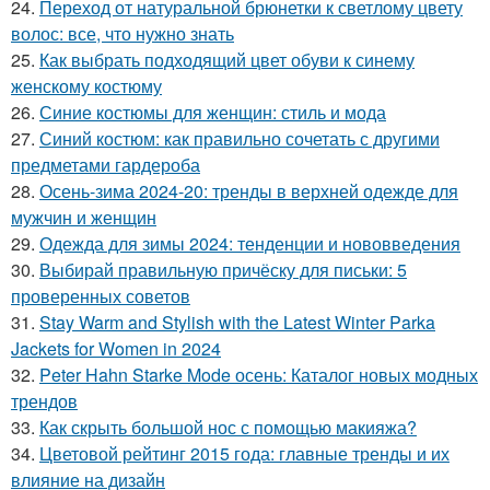
24.
Переход от натуральной брюнетки к светлому цвету
волос: все, что нужно знать
25.
Как выбрать подходящий цвет обуви к синему
женскому костюму
26.
Синие костюмы для женщин: стиль и мода
27.
Синий костюм: как правильно сочетать с другими
предметами гардероба
28.
Осень-зима 2024-20: тренды в верхней одежде для
мужчин и женщин
29.
Одежда для зимы 2024: тенденции и нововведения
30.
Выбирай правильную причёску для письки: 5
проверенных советов
31.
Stay Warm and Stylish with the Latest Winter Parka
Jackets for Women in 2024
32.
Peter Hahn Starke Mode осень: Каталог новых модных
трендов
33.
Как скрыть большой нос с помощью макияжа?
34.
Цветовой рейтинг 2015 года: главные тренды и их
влияние на дизайн