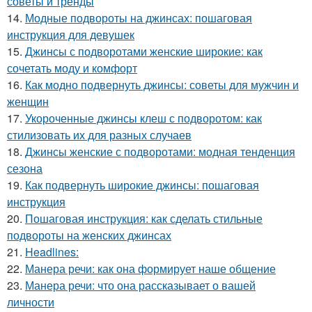
советы и тренды
14.
Модные подвороты на джинсах: пошаговая
инструкция для девушек
15.
Джинсы с подворотами женские широкие: как
сочетать моду и комфорт
16.
Как модно подвернуть джинсы: советы для мужчин и
женщин
17.
Укороченные джинсы клеш с подворотом: как
стилизовать их для разных случаев
18.
Джинсы женские с подворотами: модная тенденция
сезона
19.
Как подвернуть широкие джинсы: пошаговая
инструкция
20.
Пошаговая инструкция: как сделать стильные
подвороты на женских джинсах
21.
Headlines:
22.
Манера речи: как она формирует наше общение
23.
Манера речи: что она рассказывает о вашей
личности