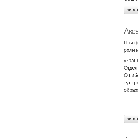
читат
Акс
При ф
роли 
украш
Отдел
Ошибо
тут т
образ
читат