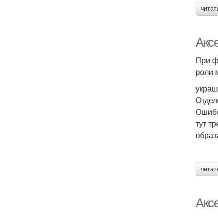
читат
Акс
При ф
роли 
украш
Отдел
Ошибо
тут т
образ
читат
Акс