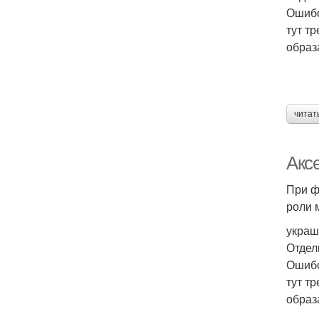
Ошибо
тут т
образ
читат
Акс
При ф
роли 
украш
Отдел
Ошибо
тут т
образ