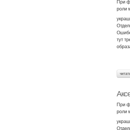
При ф
роли 
украш
Отдел
Ошибо
тут т
образ
читат
Акс
При ф
роли 
украш
Отдел