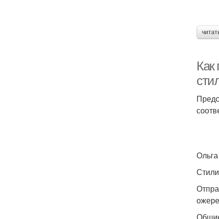
читат
Как
сти
Предс
соотв
Ольга
Стилис
Отпра
ожере
Общие