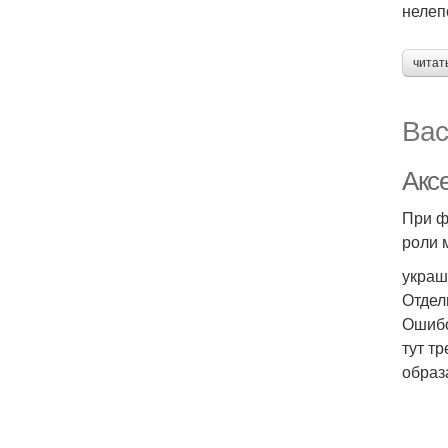
нелеп
читат
Вас
Акс
При ф
роли 
украш
Отдел
Ошибо
тут т
образ