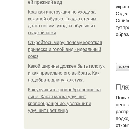
ей прежний вид
украш
Краткая инструкция по уходу за
Отдел
кожаной обувью. Гладко стелим,
Ошибо
долго носим: уход за обувью из
тут т
гладкой кожи
образ
Откройтесь миру: почему короткая
прическа и голой вид - идеальный
союз
Какой ширины должен быть галстук
читат
и как правильно его выбрать. Как
подобрать длину галстука
Пла
Как улучшить кровообращение на
лице. Какая маска улучшит
Пожал
кровообращение, увлажнит и
него 
улучшит цвет лица
распр
подхо
откры