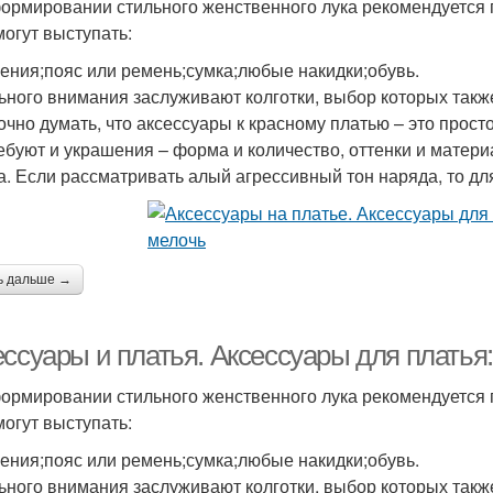
ормировании стильного женственного лука рекомендуется 
могут выступать:
ения;пояс или ремень;сумка;любые накидки;обувь.
ьного внимания заслуживают колготки, выбор которых также 
чно думать, что аксессуары к красному платью – это просто
ребуют и украшения – форма и количество, оттенки и матери
а. Если рассматривать алый агрессивный тон наряда, то д
ь дальше →
ессуары и платья. Аксессуары для платья
ормировании стильного женственного лука рекомендуется 
могут выступать:
ения;пояс или ремень;сумка;любые накидки;обувь.
ьного внимания заслуживают колготки, выбор которых также 