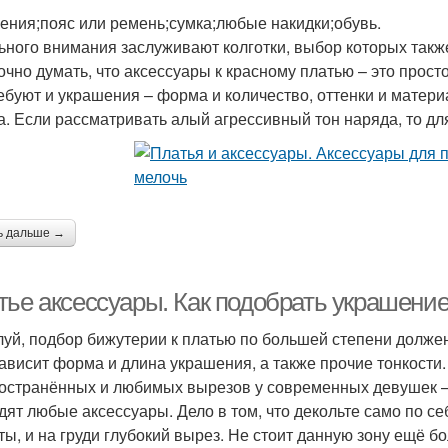
ения;пояс или ремень;сумка;любые накидки;обувь.
ьного внимания заслуживают колготки, выбор которых также 
чно думать, что аксессуары к красному платью – это просто
ребуют и украшения – форма и количество, оттенки и матери
а. Если рассматривать алый агрессивный тон наряда, то д
ь дальше →
тье аксессуары. Как подобрать украшение
уй, подбор бижутерии к платью по большей степени должен
зависит форма и длина украшения, а также прочие тонкости.
остранённых и любимых вырезов у современных девушек – с
дят любые аксессуары. Дело в том, что декольте само по се
ты, и на груди глубокий вырез. Не стоит данную зону ещё бо