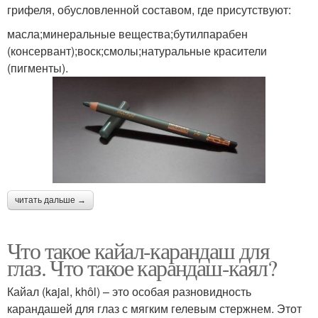
грифеля, обусловленной составом, где присутствуют:
масла;минеральные вещества;бутилпарабен
(консервант);воск;смолы;натуральные красители
(пигменты).
читать дальше →
Что такое кайал-карандаш для
глаз. Что такое карандаш-каял?
Кайал (kajal, khôl) – это особая разновидность
карандашей для глаз с мягким гелевым стержнем. Этот