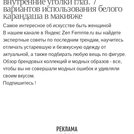
внутренние уголки глаз. 7
вариантов использования белого
карандаша в макияже
Карандаш для
Самое интересное об искусстве быть женщиной
Карандаши для глаз
рисования
В нашем канале в Яндекс Zen Femmie.ru вы найдете
экспертные советы по последним трендам, научитесь
отличать устаревшую и безвкусную одежду от
актуальной, а также подбирать любую вещь по фигуре.
Карандаш для
Карандаши для бровей
Обзор брендовых коллекций и модных образов - все,
слизистой глаз
чтобы вы не совершали модных ошибок и удивляли
своим вкусом.
Подпишитесь !
Косметический
Цветные карандаши
карандаш
Карандаш при
белый карандаш
азиатских глазах