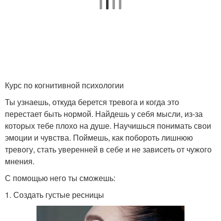
Кайал от обычного
Карандаши для контура
карандаша
Водостойкие
Курс по когнитивной психологии
Водостойкий карандаш
карандаши
Ты узнаешь, откуда берется тревога и когда это
перестает быть нормой. Найдешь у себя мысли, из-за
которых тебе плохо на душе. Научишься понимать свои
эмоции и чувства. Поймешь, как побороть лишнюю
Бюджетные карандаши
Черные карандаши
тревогу, стать уверенней в себе и не зависеть от чужого
мнения.
С помощью него ты сможешь:
1. Создать густые ресницы
Гелевый карандаш
Светлый карандаш