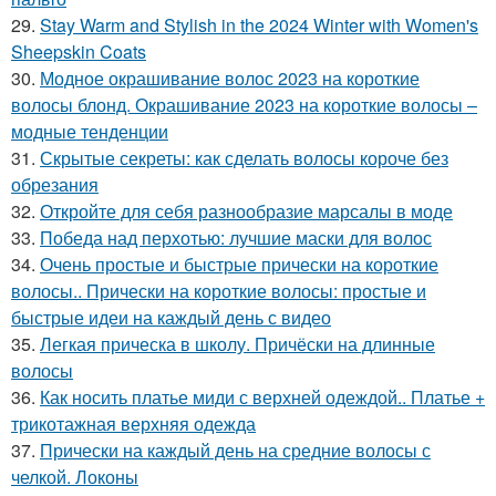
29.
Stay Warm and Stylish in the 2024 Winter with Women's
Sheepskin Coats
30.
Модное окрашивание волос 2023 на короткие
волосы блонд. Окрашивание 2023 на короткие волосы –
модные тенденции
31.
Скрытые секреты: как сделать волосы короче без
обрезания
32.
Откройте для себя разнообразие марсалы в моде
33.
Победа над перхотью: лучшие маски для волос
34.
Очень простые и быстрые прически на короткие
волосы.. Прически на короткие волосы: простые и
быстрые идеи на каждый день с видео
35.
Легкая прическа в школу. Причёски на длинные
волосы
36.
Как носить платье миди с верхней одеждой.. Платье +
трикотажная верхняя одежда
37.
Прически на каждый день на средние волосы с
челкой. Локоны