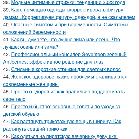
38.
Модные интимные стрижки: тенденции 2023 года
39.
Как с помощью одежды скорректировать фигуру
дамам.. Корректируем фигуру: одеждой, а не скальпелем
40.
Опасные симптомы при беременности. Симптомы
осложнений беременности
41.
Как вы думаете, что лучше зима или осень. Что
лучше: осень или зима?
42.
Профессиональный консилер Seventeen зеленый
Anticernes: эффективное решение для глаз
43.
Стильные короткие стрижки для светлых волос
44.
Женское здоровье: какие проблемы сталкиваются
современные женщины
45.
Просто о здоровье: как правильно поддерживать
свое тело
46.
Просто и быстро: основные советы по уходу за
детской обувью
47.
Как растянуть трикотажную вещь в ширину. Как
растянуть севший трикотаж
48.
Как одеться на пиратскую вечеринку девушке.