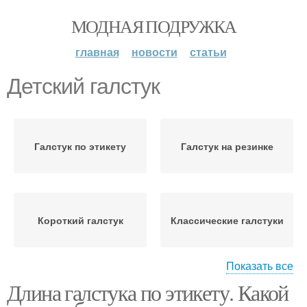
МОДНАЯ ПОДРУЖКА
главная
новости
статьи
Детский галстук
Галстук по этикету
Галстук на резинке
Короткий галстук
Классические галстуки
Показать все
Длина галстука по этикету. Какой
Галстук с узлом
Галстук без пиджака