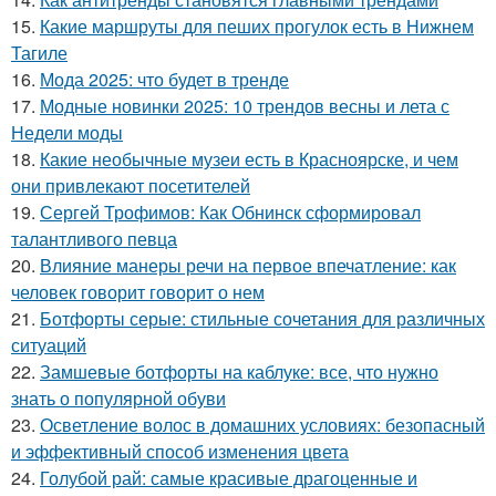
15.
Какие маршруты для пеших прогулок есть в Нижнем
Тагиле
16.
Мода 2025: что будет в тренде
17.
Модные новинки 2025: 10 трендов весны и лета с
Недели моды
18.
Какие необычные музеи есть в Красноярске, и чем
они привлекают посетителей
19.
Сергей Трофимов: Как Обнинск сформировал
талантливого певца
20.
Влияние манеры речи на первое впечатление: как
человек говорит говорит о нем
21.
Ботфорты серые: стильные сочетания для различных
ситуаций
22.
Замшевые ботфорты на каблуке: все, что нужно
знать о популярной обуви
23.
Осветление волос в домашних условиях: безопасный
и эффективный способ изменения цвета
24.
Голубой рай: самые красивые драгоценные и