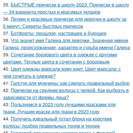
35.
БЫСТРЫЕ прически в школу 2023. Прически в школу
— 34 варианта простых и красивых укладок
36.
Легкие и красивые прически для девочек в школу за
5 минут. Секреты быстрых причесок
37.
Ботфорты: прошлое, настоящее и будущее
38.
Что значит имя Галина для девочки. Значение имени
Галина, происхождение, характер и судьба имени Галина
39.
Сочетание бордового цвета в одежде с другими
цветами. Теплые цвета в сочетании с бордовым
40.
Цвет одежды марсала кому идет. Цвет марсала: с
чем сочетать в одежде?
41.
Галстук для мужчины: как сделать правильный выбор
42.
Прически на средние волосы с челкой. Как выбрать в
зависимости от формы лица?
43.
Пользуемся в 2023 голу лучшими красками для
ткани. Лучшие краски для ткани в 2023 году
44.
Получить идеальный тотал блонд на короткие
волосы: подбор правильных тонов и техник
45.
Гардероб для женщин низкого роста с фигурой