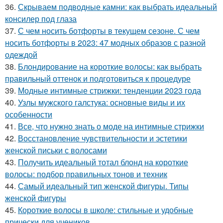
36.
Скрываем подводные камни: как выбрать идеальный
консилер под глаза
37.
С чем носить ботфорты в текущем сезоне. С чем
носить ботфорты в 2023: 47 модных образов с разной
одеждой
38.
Блондирование на короткие волосы: как выбрать
правильный оттенок и подготовиться к процедуре
39.
Модные интимные стрижки: тенденции 2023 года
40.
Узлы мужского галстука: основные виды и их
особенности
41.
Все, что нужно знать о моде на интимные стрижки
42.
Восстановление чувствительности и эстетики
женской письки с волосами
43.
Получить идеальный тотал блонд на короткие
волосы: подбор правильных тонов и техник
44.
Самый идеальный тип женской фигуры. Типы
женской фигуры
45.
Короткие волосы в школе: стильные и удобные
прически для учеников