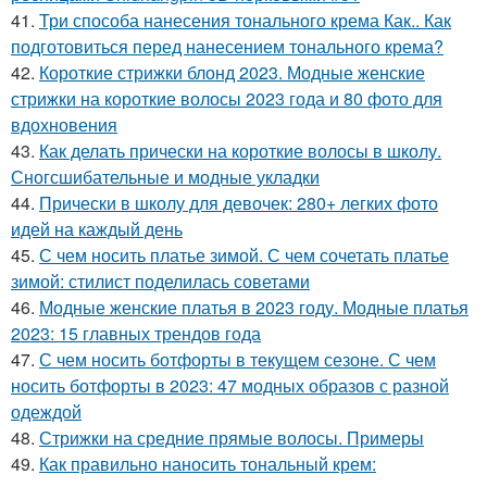
41.
Три способа нанесения тонального крема Как.. Как
подготовиться перед нанесением тонального крема?
42.
Короткие стрижки блонд 2023. Модные женские
стрижки на короткие волосы 2023 года и 80 фото для
вдохновения
43.
Как делать прически на короткие волосы в школу.
Сногсшибательные и модные укладки
44.
Прически в школу для девочек: 280+ легких фото
идей на каждый день
45.
С чем носить платье зимой. С чем сочетать платье
зимой: стилист поделилась советами
46.
Модные женские платья в 2023 году. Модные платья
2023: 15 главных трендов года
47.
С чем носить ботфорты в текущем сезоне. С чем
носить ботфорты в 2023: 47 модных образов с разной
одеждой
48.
Стрижки на средние прямые волосы. Примеры
49.
Как правильно наносить тональный крем: