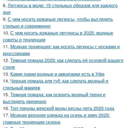
8.
Леггинсы в моде: 15 стильных образов для каждого
дня
9.
С чем носить кожаные легинсы, чтобы выглядеть
стильно и современно
10.
С чем носить кожаные леггинсы в 2025: модные
советы и тенденции
11.
Модная тенденция: как носить легинсы с носками и
кроссовками
12.
Темная помада 2025: как сделать её основой вашего
стиля
13.
Какие парки водные и аквапарки есть в Уфе
14.
Черная помада для губ: как сделать модный и
стильный макияж
15.
Темная помада: как освоить модный тренд и
выглядеть уверенно
16.
Топ-тренды женской моды весны-лета 2025 года
17.
Модная верхняя одежда на осень и зиму 2025:
главные тенденции сезона