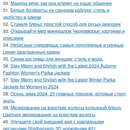
30.
Манера речи: как она влияет на наше общение
31.
Белые ботфорты на среднем каблуке: стиль и
удобство в одном
32.
Станьте блонд: простой способ для русых девушек
33.
Открывайте мир минералов Черноморья: картинки и
описание
34.
Небесные сокровища: самые популярные и ценные
синие драгоценные камни
35.
Синие костюмы для женщин: стиль и мода
36.
Stay Warm and Stylish with the Latest 2024 Autumn
Fashion Women's Parka Jackets
37.
Stay Warm and Stylish with the Latest Winter Parka
Jackets for Women in 2024
38.
Осень-зима 2024: 20 главных трендов, которые стоит
знать
39.
Мелирование на короткие волосы холодный блонд.
Цветное мелирование на короткие волосы
40.
Улучшите свой внешний вид с накладными
ресницами Shidhangpin 3D норковыми #31