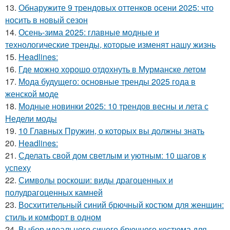
13.
Обнаружите 9 трендовых оттенков осени 2025: что
носить в новый сезон
14.
Осень-зима 2025: главные модные и
технологические тренды, которые изменят нашу жизнь
15.
Headlines:
16.
Где можно хорошо отдохнуть в Мурманске летом
17.
Мода будущего: основные тренды 2025 года в
женской моде
18.
Модные новинки 2025: 10 трендов весны и лета с
Недели моды
19.
10 Главных Пружин, о которых вы должны знать
20.
Headlines:
21.
Сделать свой дом светлым и уютным: 10 шагов к
успеху
22.
Символы роскоши: виды драгоценных и
полудрагоценных камней
23.
Восхитительный синий брючный костюм для женщин:
стиль и комфорт в одном
24.
Выбор идеального синего брючного костюма для