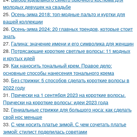
молодых девушек на свадьбе
25.
Осень-зима 2018: топ-модные пальто и куртки для
вашей коллекции
26.
Осень-зима 2024: 20 главных трендов, которые стоит
знать
27.
Галина: значение имени и его символика для женщин
28.
Потрясающие короткие светлые волосы: 11 модных
и крутых идей
29.
Как наносить тональный крем. Правое дело:
основные способы нанесения тонального крема
30.
Без стрижки: 5 способов сделать короткие волосы в
2022 году
31.
Прически на 1 сентября 2023 на короткие волосы.
Прически на короткие волосы: идеи 2023 года
32.
Гениальные стрижки для большого носа: как сделать
свой нос меньше
33.
С чем носить платье зимой. С чем сочетать платье
зимой: стилист поделилась советами