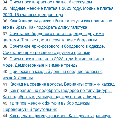
34.
С чем носить красное платье. Аксессуары
35.
Модные женские платья в 2023 году. Модные платья
2023: 15 главных трендов года
36.
Какой ширины должен быть галстук и как правильно
его выбрать. Как подобрать длину галстука
37.
Сочетание бордового цвета в одежде с другими
цветами. Теплые цвета в сочетании с бордовым
38.
Сочетание ярко-розового и бордового в одежде.
Сочетание ярко-розового с другими цветами
39.
С чем носить пальто в 2023 году. Какие пальто в
моде. Демисезонные и зимние тренды
40.
Прически на каждый день на средние волосы с
челкой. Локоны
41.
Каскад на средние волосы. Варианты стрижки каскад
42.
Как правильно подобрать гардероб по типу фигуры.
Как подобрать идеальную одежду по типу фигуры
43.
12 типов женских фигур и выбор одежды.
Перевернутый треугольник
44.
Как сделать фигуру красивее. Как сделать красивую