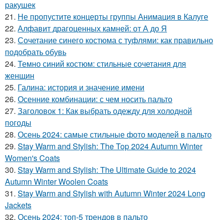
ракушек
21.
Не пропустите концерты группы Анимация в Калуге
22.
Алфавит драгоценных камней: от А до Я
23.
Сочетание синего костюма с туфлями: как правильно
подобрать обувь
24.
Темно синий костюм: стильные сочетания для
женщин
25.
Галина: история и значение имени
26.
Осенние комбинации: с чем носить пальто
27.
Заголовок 1: Как выбрать одежду для холодной
погоды
28.
Осень 2024: самые стильные фото моделей в пальто
29.
Stay Warm and Stylish: The Top 2024 Autumn Winter
Women's Coats
30.
Stay Warm and Stylish: The Ultimate Guide to 2024
Autumn Winter Woolen Coats
31.
Stay Warm and Stylish with Autumn Winter 2024 Long
Jackets
32.
Осень 2024: топ-5 трендов в пальто