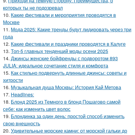
9.
Приходи на темную сторону: Преимущества, о
которых ты не подозревал
10.
Какие фестивали и мероприятия проводятся в
Москве
11.
Мода 2025: Какие тренды будут лидировать через три
года
12.
Какие фестивали и праздники проводятся в Калуге
13.
Топ-5 главных тенденций моды осени 2025
14.
Джинсы женские бойфренды с подворотом 893
JULIA: идеальное сочетание стиля и комфорта
15.
Как стильно подвернуть длинные джинсы: советы и
хитрости
16.
Музыкальная душа Москвы: История Кай Метова
17.
Headlines:
18.
Блонд 2025 из Темного в блонд Пошагово самой
себе: как изменить цвет волос
19.
Блондинка за один день: простой способ изменить
свою внешность
20.
Удивительные морские камни: от морской гальки до