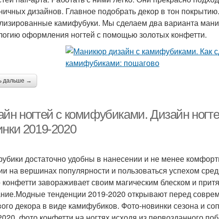
ничных дизайнов. Главное подобрать декор в тон покрытию
лизированные камифубуки. Мы сделаем два варианта ман
логию оформления ногтей с помощью золотых конфетти.
ь дальше →
айн ногтей с комифубиками. Дизайн ногте
инки 2019-2020
убики достаточно удобны в нанесении и не менее комфортны
ии на вершинах популярности и пользоваться успехом среди
о конфетти завораживает своим магическим блеском и при
ние.Модные тенденции 2019-2020 открывают перед совре
вого декора в виде камифубиков. Фото-новинки сезона и со
2020, фото конфетти на ногтях исходя из первозданного по