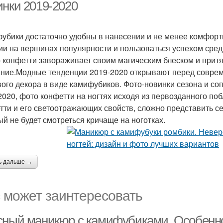
инки 2019-2020
убики достаточно удобны в нанесении и не менее комфортны
ии на вершинах популярности и пользоваться успехом среди
о конфетти завораживает своим магическим блеском и при
ние.Модные тенденции 2019-2020 открывают перед совре
вого декора в виде камифубиков. Фото-новинки сезона и со
2020, фото конфетти на ногтях исходя из первозданного по
тти и его светоотражающих свойств, сложно представить с
ый не будет смотреться кричаще на ноготках.
ь дальше →
 может заинтересовать
сный маникюр с камифубиками. Особенн