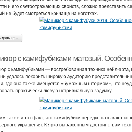
тти и его светоотражающих свойств, сложно представить с
ый не будет смотреться кричаще на ноготках.
ь дальше →
икюр с камифубиками матовый. Особенн
юр с камифубиками — востребованная техника нейл-арта, 
ни удалось покорить широкую аудиторию представительниц 
и, где она также именуется «бумажным штормом», что неу
зовать практически любую нетривиальную задумку.
им также и тот факт, что камифубики нередко называют кон
ьерного украшения. К ярко выраженным достоинствам техн
ти: