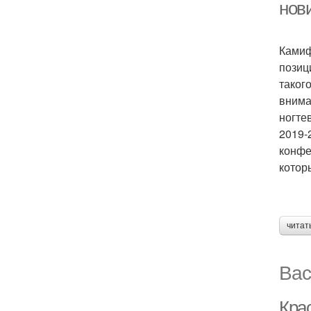
нов
Камиф
позиц
таког
внима
ногте
2019-
конфе
котор
читат
Вас
Кра