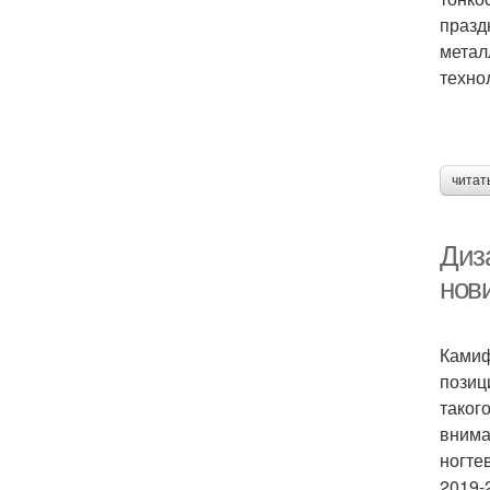
празд
метал
техно
читат
Диз
нов
Камиф
позиц
таког
внима
ногте
2019-