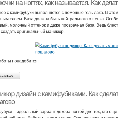
очки на ногтях, как называется. Как дел
юр с камифубуки выполняется с помощью гель-лака. В этом
ным слоем. База должна быть нейтрального оттенка. Особ
вый, молочный оттенок и даже прозрачная база. Ведь блест
 создать оригинальный маникюр.
аботы понадобится:
ь дальше →
икюр дизайн с камифубиками. Как сдела
агово
убуки – идеальный вариант декора ногтей для тех, кто еще 
стей nail-арта. Работать с ними легко. Они прекрасно подход