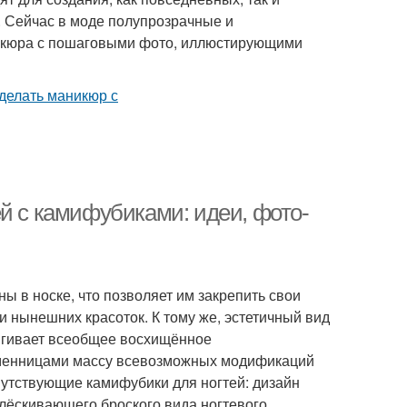
. Сейчас в моде полупрозрачные и
икюра с пошаговыми фото, иллюстирующими
й с камифубиками: идеи, фото-
 в носке, что позволяет им закрепить свои
 нынешних красоток. К тому же, эстетичный вид
тягивает всеобщее восхищённое
менницами массу всевозможных модификаций
путствующие камифубики для ногтей: дизайн
блёскивающего броского вида ногтевого