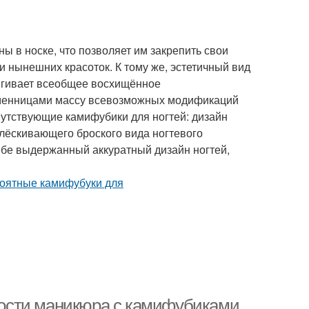
 в носке, что позволяет им закрепить свои
 нынешних красоток. К тому же, эстетичный вид
тягивает всеобщее восхищённое
менницами массу всевозможных модификаций
путствующие камифубики для ногтей: дизайн
блёскивающего броского вида ногтевого
ебе выдержанный аккуратный дизайн ногтей,
ости маникюра с камифубиками