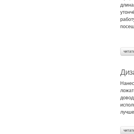
длина
утонч
работ
посещ
читат
Диз
Нанес
ложат
довод
испол
лучше
читат