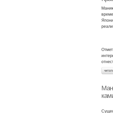
Маник
време
Япони
реали
Отмет
интер
отнес
читат
Ман
кам
Сущес