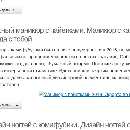
ь дальше →
сный маникюр с пайетками. Маникюр с к
да с тобой
юр с камифубуками был на пике популярности в 2016, но м
фальным возвращением конфетти на ногтях красавиц. Собст
убуки это, дословно, «бумажный шторм». Цветные лоскутки
 в интерьерной стилистике. Вдохновившись ярким решени
ы создали аналогичный дизайнерский элемент для маникюр
рваторов.
ь дальше →
айн ногтей с комифубики. Дизайн ногтей 