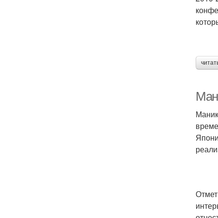
конфе
котор
читат
Ман
Маник
време
Япони
реали
Отмет
интер
отнес