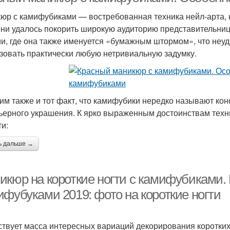
юр с камифубиками — востребованная техника нейл-арта, 
ни удалось покорить широкую аудиторию представительниц 
и, где она также именуется «бумажным штормом», что неу
зовать практически любую нетривиальную задумку.
им также и тот факт, что камифубики нередко называют кон
ьерного украшения. К ярко выраженным достоинствам техн
ти:
ь дальше →
икюр на короткие ногти с камифубиками
ифубуками 2019: фото на короткие ногти
твует масса интересных вариаций декорирования коротких