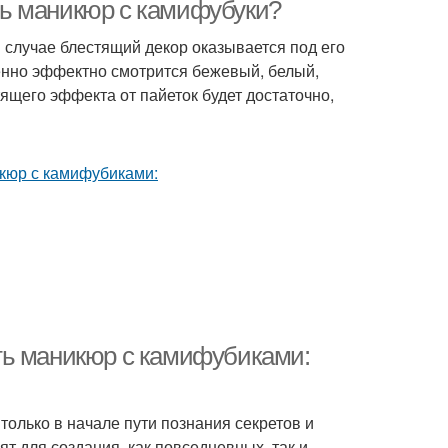
ать маникюр с камифубуки?
 случае блестящий декор оказывается под его
енно эффектно смотрится бежевый, белый,
ящего эффекта от пайеток будет достаточно,
ть маникюр с камифубиками:
только в начале пути познания секретов и
ят для создания, как повседневных, так и