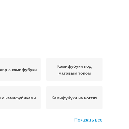
Камифубуки под
кюр с камифубуки
матовым топом
и с камифубиками
Камифубуки на ногтях
Показать все
олос на ногтях
Ногти с комифубики