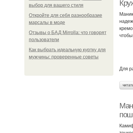
Круж
выбор для вашего стиля
Маник
Откройте для себя разнообразие
надеж
марсалы в моде
кремо
Отзывы о БАД Mirrolla: что говорят
чтобы
пользователи
Как выбрать идеальную куртку для
мужчины: проверенные советы
Для р
читат
Ман
пош
Камиф
тонко