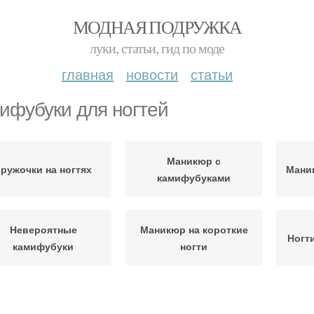
МОДНАЯ ПОДРУЖКА
луки, статьи, гид по моде
главная
новости
статьи
ифубуки для ногтей
Маникюр с
ружочки на ногтях
Мани
камифубуками
Невероятные
Маникюр на короткие
Ногт
камифубуки
ногти
гти с комифубиками
Фото на короткие ногти
К