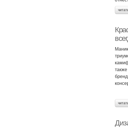
читат
Кра
всег
Маник
триум
камиф
также
бренд
консе
читат
Диз