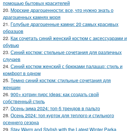
помощью бытовых красителей
20.
Морские драгоценности: все, что нужно знать о
драгоценных камнях моря
21.
Голубые драгоценные камни: 20 самых красивых
образцов
22.
Как сочетать синий женский костюм с аксессуарами и
обувью
23.
Синий костюм: стильные сочетания для различных
случаев
24.
Синий костюм женский с брюками палаццо: стиль и
комфорт в одном
25.
Темно синий костюм: стильные сочетания для
женщин
26.
900+ кэтрин пирс ideas: как создать свой
собственный стиль
27.
Осень-зима 2024: топ-5 трендов в пальто
28.
Осень 2024: топ курток для теплого и стильного
осеннего сезона
29.
Stay Warm and Stylish with the Latest Winter Parka