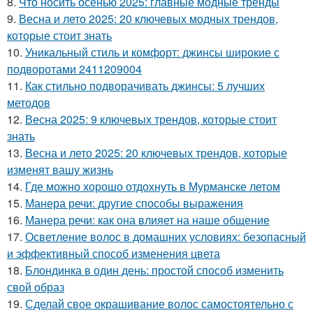
8.
Что носить осенью 2025: главные модные тренды
9.
Весна и лето 2025: 20 ключевых модных трендов,
которые стоит знать
10.
Уникальный стиль и комфорт: джинсы широкие с
подворотами 2411209004
11.
Как стильно подворачивать джинсы: 5 лучших
методов
12.
Весна 2025: 9 ключевых трендов, которые стоит
знать
13.
Весна и лето 2025: 20 ключевых трендов, которые
изменят вашу жизнь
14.
Где можно хорошо отдохнуть в Мурманске летом
15.
Манера речи: другие способы выражения
16.
Манера речи: как она влияет на наше общение
17.
Осветление волос в домашних условиях: безопасный
и эффективный способ изменения цвета
18.
Блондинка в один день: простой способ изменить
свой образ
19.
Сделай свое окрашивание волос самостоятельно с