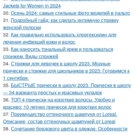
Jackets for Women in 2024
30.
Осень 2024: самые стильные фото моделей в пальто
31.
Подробный гайд: как сделать интимную стрижку
женской полоски
32.
Как правильно использовать хлоргексидин для
лечения инфекций кожи и волос
33.
Как наносить тональный крем и пользоваться
спонжем. Виды спонжей
34.
Стрижки для девочек в школу 2023. Модные
прически и стрижки для школьников в 2023: Готовимся к
1 сентября.
35.
БЫСТРЫЕ прически в школу 2023. Прически в школу
— 34 варианта простых и красивых укладок
36.
ТОП 4 прически на короткие волосы. Удобно и
красиво: 10 летних причесок для коротких волос
37.
Преимущество оттеночного шампуня от Loreal.
Описание, состав оттеночных шампуней от Loreal
38.
Сочетание бордового цвета в одежде. Особенности