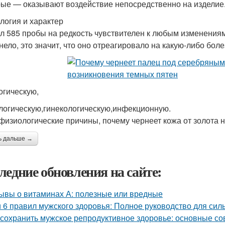
рые — оказывают воздействие непосредственно на изделие
логия и характер
л 585 пробы на редкость чувствителен к любым изменениям 
нело, это значит, что оно отреагировало на какую-либо боле
огическую,
логическую,гинекологическую,инфекционную.
 физиологические причины, почему чернеет кожа от золота н
ь дальше →
ледние обновления на сайте:
ывы о витаминах А: полезные или вредные
и 6 правил мужского здоровья: Полное руководство для си
 сохранить мужское репродуктивное здоровье: основные с