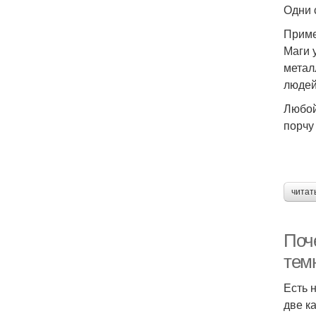
Одни 
Приме
Маги 
метал
людей
Любой
порчу
читат
Поч
тем
Есть 
две к