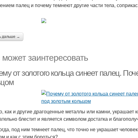
ением палец и почему темнеют другие части тела, соприка
ь дальше →
 может заинтересовать
му от золотого кольца синеет палец. Поч
ьцом
о, как и другие драгоценные металлы или камни, украшает ки
ательно блестит и является символом достатка и благополу
огда, под ним темнеет палец, что точно не украшает челове
ом и как с этим бороться?