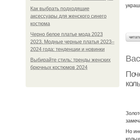
украш
Как выбрать подходящие
аксессуары для женского синего
костюма
Черно белое платье мода 2023
читат
2023. Модные черные платья 2023–
2024 года: тенденции и новинки
Вас
Выбирайте стиль: тренды женских
брючных костюмов 2024
Поче
кол
Золот
замеч
Но ин
кольц