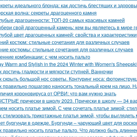
креты идеального блонда: как достичь блестящих и здоров
рская волна: секреты драгоценного камня
лубые драгоценности: ТОП-20 самых красивых камней
бери свой драгоценный камень: кем вы являетесь в мире г
лубой цвет драгоценных камней: свойства и характеристики
ний костюм: стильные сочетания для различных случаев
ние костюмы: стильные сочетания для различных случаев
енние комбинации: с чем носить пальто
ay Warm and Stylish in the 2024 Winter with Women's Sheepsk
к достичь гладкости и мягкости ступней. Ванночки
к скрыть большой нос советы. Контуринг носа: фотоинструк
к правильно пошагово наносить тональный крем на лицо. 
личия короновируса от ОРВИ: что вам нужно знать
СТРЫЕ прически в школу 2023. Прически в школу — 34 вар
чем носить платье зимой. С чем сочетать платье зимой: сти
к стилизовать трикотажные платья зимой, чтобы выглядеть 
ет бургунди в одежде. Бургунди – чарующий цвет для роск
к правильно носить платье пальто. Что должно быть длинне