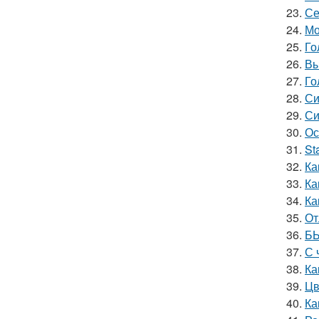
23.
Се
24.
Мо
25.
Го
26.
Вы
27.
Го
28.
Си
29.
Си
30.
Ос
31.
St
32.
Ка
33.
Ка
34.
Ка
35.
От
36.
БЫ
37.
С 
38.
Ка
39.
Цв
40.
Ка