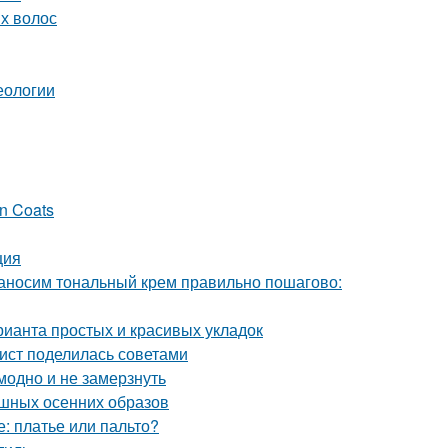
ых волос
еологии
in Coats
ция
Наносим тональный крем правильно пошагово:
ианта простых и красивых укладок
лист поделилась советами
модно и не замерзнуть
ошных осенних образов
е: платье или пальто?