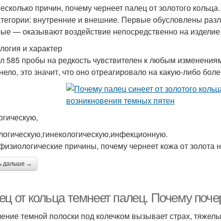
несколько причин, почему чернеет палец от золотого кольца
атегории: внутренние и внешние. Первые обусловлены раз
рые — оказывают воздействие непосредственно на изделие
логия и характер
л 585 пробы на редкость чувствителен к любым изменениям 
нело, это значит, что оно отреагировало на какую-либо боле
огическую,
логическую,гинекологическую,инфекционную.
 физиологические причины, почему чернеет кожа от золота н
ь дальше →
ец от кольца темнеет палец. Почему поче
ение темной полоски под колечком вызывает страх, тяжел