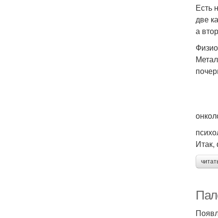
Есть 
две к
а вто
Физио
Метал
почер
онкол
психо
Итак,
читат
Пал
Появл