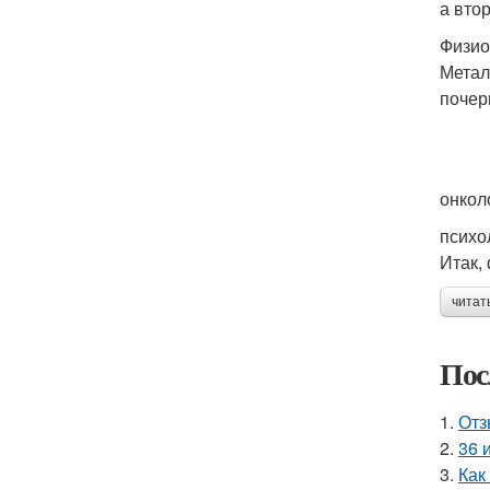
а вто
Физио
Метал
почер
онкол
психо
Итак,
читат
Пос
1.
Отз
2.
36 
3.
Как