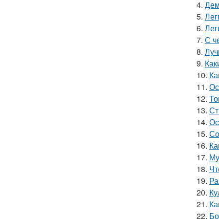
4.
Дем
5.
Лег
6.
Лег
7.
С ч
8.
Луч
9.
Как
10.
Ка
11.
Ос
12.
То
13.
Ст
14.
Ос
15.
Со
16.
Ка
17.
Му
18.
Чт
19.
Ра
20.
Ку
21.
Ка
22.
Бо