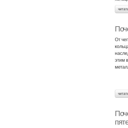
читат
Поч
От че
кольц
насле
этим 
метал
читат
Поч
пят