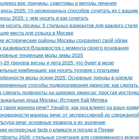
одекоз век: причины, симптомы и методы лечения
гинсы 2025: 10 неожиданных способов сочетать их с вашим
инсы 2025: с чем носить и как сочетать
ем носить лосины: 5 стильных вариантов для каждого стиля
шие места для отдыха в Москве
ие исторические районы Москвы сохраняют свой облик
к развивался Владивосток с момента своего основания
новные тенденции моды зимы 2025
п-20 трендов весны и лета 2025: что будет в моде
ильные комбинации: как носить пуховик с платьями
обенности моды осени 2025: Основные тренды в одежде
временные способы подворачивания джинсов: как сделать
к сделать подвороты на широких джинсах: простая инструк
зыкальная душа Москвы: История Кай Метова
о такое манера речи? Узнайте, как она влияет на вашу ком
зновидности манеры речи: от экспрессивной до сдержанно
льтура речи: основные правила и их значение
кие интересные facts о климате и погоде в Перми
тфорты 2026: стильные сочетания для современного мужч