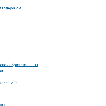
 гардеробом
 свой образ стильным
ция
муникацию
й
ины