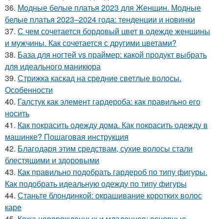
36.
Модные белые платья 2023 для Женщин. Модные
белые платья 2023–2024 года: тенденции и новинки
37.
С чем сочетается бордовый цвет в одежде женщины
и мужчины. Как сочетается с другими цветами?
38.
База для ногтей vs праймер: какой продукт выбрать
для идеального маникюра
39.
Стрижка каскад на средние светлые волосы.
Особенности
40.
Галстук как элемент гардероба: как правильно его
носить
41.
Как покрасить одежду дома. Как покрасить одежду в
машинке? Пошаговая инструкция
42.
Благодаря этим средствам, сухие волосы стали
блестящими и здоровыми
43.
Как правильно подобрать гардероб по типу фигуры.
Как подобрать идеальную одежду по типу фигуры
44.
Станьте блондинкой: окрашивание коротких волос
каре
45.
Кожа новорожденных и младенцев: основные