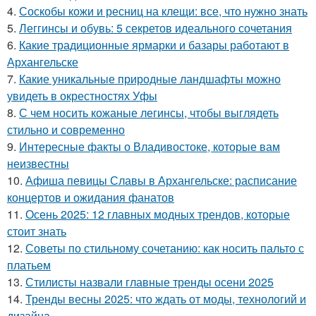
4.
Соскобы кожи и ресниц на клещи: все, что нужно знать
5.
Леггинсы и обувь: 5 секретов идеального сочетания
6.
Какие традиционные ярмарки и базары работают в
Архангельске
7.
Какие уникальные природные ландшафты можно
увидеть в окрестностях Уфы
8.
С чем носить кожаные легинсы, чтобы выглядеть
стильно и современно
9.
Интересные факты о Владивостоке, которые вам
неизвестны
10.
Афиша певицы Славы в Архангельске: расписание
концертов и ожидания фанатов
11.
Осень 2025: 12 главных модных трендов, которые
стоит знать
12.
Советы по стильному сочетанию: как носить пальто с
платьем
13.
Стилисты назвали главные тренды осени 2025
14.
Тренды весны 2025: что ждать от моды, технологий и
дизайна