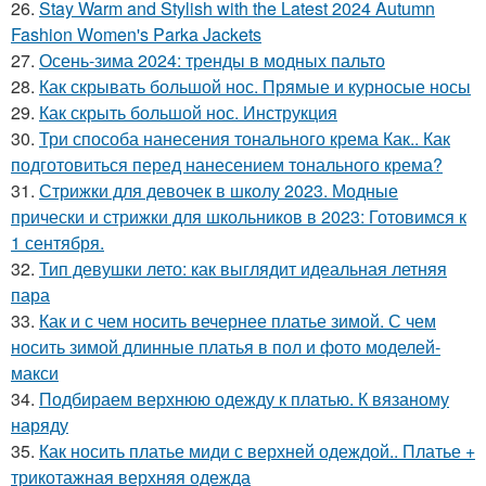
26.
Stay Warm and Stylish with the Latest 2024 Autumn
Fashion Women's Parka Jackets
27.
Осень-зима 2024: тренды в модных пальто
28.
Как скрывать большой нос. Прямые и курносые носы
29.
Как скрыть большой нос. Инструкция
30.
Три способа нанесения тонального крема Как.. Как
подготовиться перед нанесением тонального крема?
31.
Стрижки для девочек в школу 2023. Модные
прически и стрижки для школьников в 2023: Готовимся к
1 сентября.
32.
Тип девушки лето: как выглядит идеальная летняя
пара
33.
Как и с чем носить вечернее платье зимой. С чем
носить зимой длинные платья в пол и фото моделей-
макси
34.
Подбираем верхнюю одежду к платью. К вязаному
наряду
35.
Как носить платье миди с верхней одеждой.. Платье +
трикотажная верхняя одежда