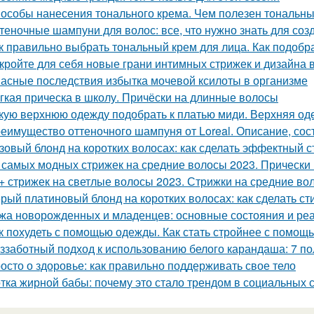
особы нанесения тонального крема. Чем полезен тональный
теночные шампуни для волос: все, что нужно знать для соз
к правильно выбрать тональный крем для лица. Как подобр
кройте для себя новые грани интимных стрижек и дизайна в
асные последствия избытка мочевой ксилоты в организме
гкая прическа в школу. Причёски на длинные волосы
кую верхнюю одежду подобрать к платью миди. Верхняя од
еимущество оттеночного шампуня от Loreal. Описание, сос
зовый блонд на коротких волосах: как сделать эффектный с
 самых модных стрижек на средние волосы 2023. Прически н
+ стрижек на светлые волосы 2023. Стрижки на средние во
рый платиновый блонд на коротких волосах: как сделать с
жа новорожденных и младенцев: основные состояния и ре
к похудеть с помощью одежды. Как стать стройнее с помощ
ззаботный подход к использованию белого карандаша: 7 п
осто о здоровье: как правильно поддерживать свое тело
тка жирной бабы: почему это стало трендом в социальных 