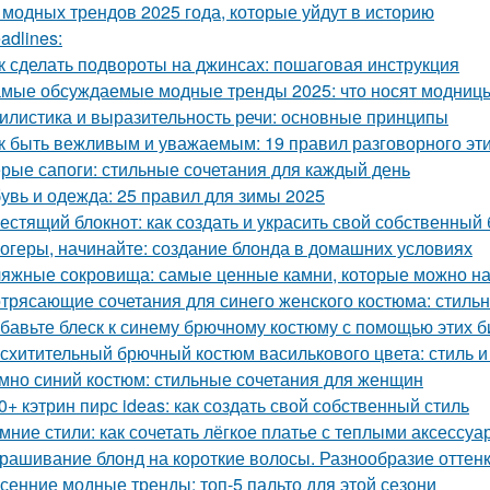
 модных трендов 2025 года, которые уйдут в историю
adlines:
к сделать подвороты на джинсах: пошаговая инструкция
мые обсуждаемые модные тренды 2025: что носят модниц
илистика и выразительность речи: основные принципы
к быть вежливым и уважаемым: 19 правил разговорного эт
рые сапоги: стильные сочетания для каждый день
увь и одежда: 25 правил для зимы 2025
естящий блокнот: как создать и украсить свой собственный 
огеры, начинайте: создание блонда в домашних условиях
яжные сокровища: самые ценные камни, которые можно на
трясающие сочетания для синего женского костюма: стиль
бавьте блеск к синему брючному костюму с помощью этих 
схитительный брючный костюм василькового цвета: стиль и
мно синий костюм: стильные сочетания для женщин
0+ кэтрин пирс ideas: как создать свой собственный стиль
мние стили: как сочетать лёгкое платье с теплыми аксессу
рашивание блонд на короткие волосы. Разнообразие оттен
сенние модные тренды: топ-5 пальто для этой сезони