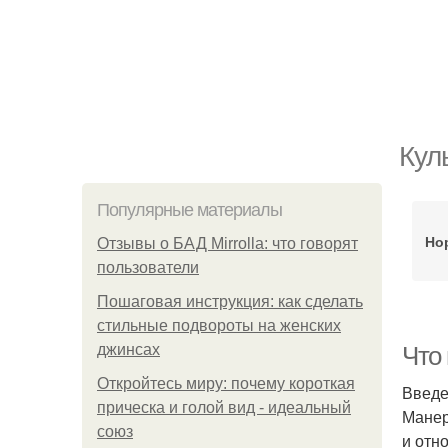
Кул
Популярные материалы
Но
Отзывы о БАД Mirrolla: что говорят
пользователи
Пошаговая инструкция: как сделать
стильные подвороты на женских
джинсах
Что
Откройтесь миру: почему короткая
Введ
прическа и голой вид - идеальный
Манер
союз
и отн