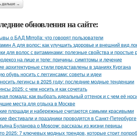
ь дальше →
ледние обновления на сайте:
ывы о БАД Mirrolla: что говорят пользователи
амин А для волос: как улучшить здоровье и внешний вид ло
ки для волос с витаминами: полезные свойства и простые 
одекоз на лице и теле: причины, симптомы и лечение
ие архитектурные стили представлены в зданиях Кургана
ую обувь носить с леггинсами: советы и идеи
 носить легинсы в 2025 году: последние модные тенденции
инсы 2025: с чем носить и как сочетать
ная помада: как выбрать идеальный оттенок и с чем её нос
чшие места для отдыха в Москве
кие площади и набережные считаются самыми красивыми
кие фестивали и праздники проводятся в Санкт-Петербурге
тьяна Буланова о Moscow: рассказы из жизни певицы
то 2025: 7 ключевых модных трендов, которые стоит попро