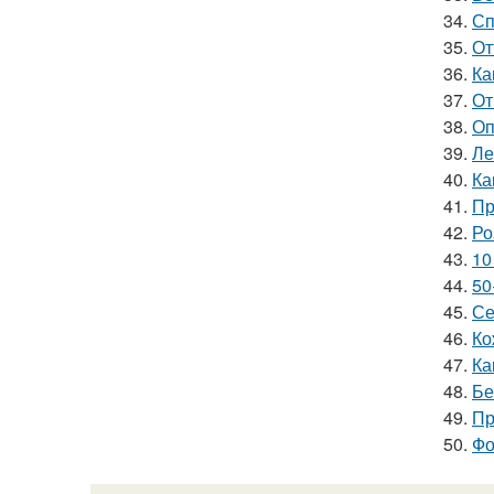
34.
Сп
35.
От
36.
Ка
37.
От
38.
Оп
39.
Ле
40.
Ка
41.
Пр
42.
Ро
43.
10
44.
50
45.
Се
46.
Ко
47.
Ка
48.
Бе
49.
Пр
50.
Фо