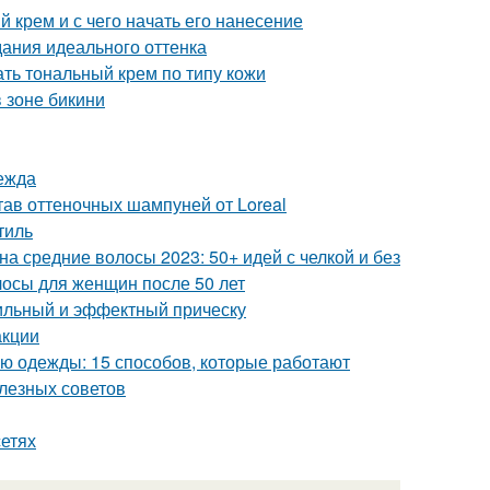
 крем и с чего начать его нанесение
дания идеального оттенка
ать тональный крем по типу кожи
 зоне бикини
ежда
тав оттеночных шампуней от Loreal
тиль
а средние волосы 2023: 50+ идей с челкой и без
лосы для женщин после 50 лет
тильный и эффектный прическу
акции
ью одежды: 15 способов, которые работают
олезных советов
сетях