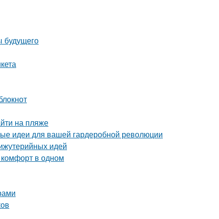
ы будущего
икета
блокнот
йти на пляже
ные идеи для вашей гардеробной революции
бижутерийных идей
 комфорт в одном
арами
ков