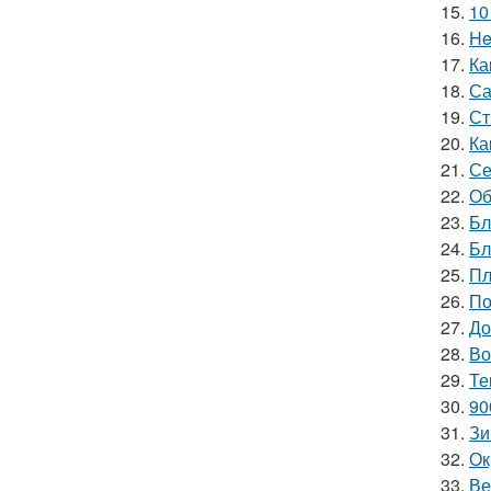
15.
10
16.
He
17.
Ка
18.
Са
19.
Ст
20.
Ка
21.
Се
22.
Об
23.
Бл
24.
Бл
25.
Пл
26.
По
27.
До
28.
Во
29.
Те
30.
90
31.
Зи
32.
Ок
33.
Ве