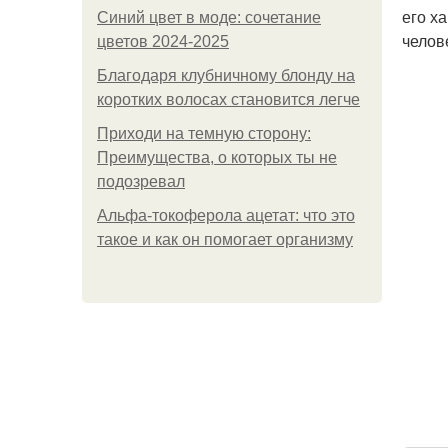
его х
Синий цвет в моде: сочетание
челов
цветов 2024-2025
Благодаря клубничному блонду на
коротких волосах становится легче
Приходи на темную сторону:
Преимущества, о которых ты не
подозревал
Альфа-токоферола ацетат: что это
такое и как он помогает организму