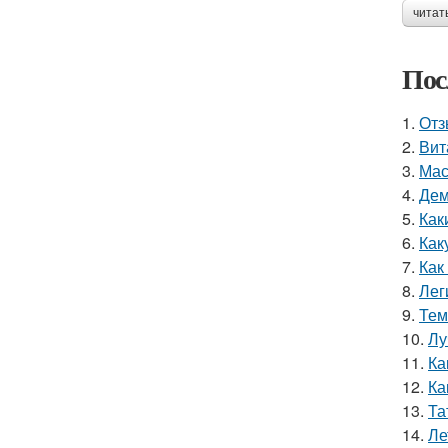
читат
Пос
1.
Отз
2.
Вит
3.
Мас
4.
Дем
5.
Как
6.
Как
7.
Как
8.
Лег
9.
Тем
10.
Лу
11.
Ка
12.
Ка
13.
Та
14.
Ле