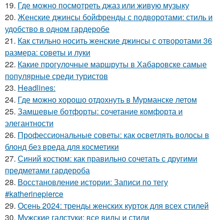
19.
Где можно посмотреть джаз или живую музыку
20.
Женские джинсы бойфренды с подворотами: стиль и
удобство в одном гардеробе
21.
Как стильно носить женские джинсы с отворотами 36
размера: советы и луки
22.
Какие прогулочные маршруты в Хабаровске самые
популярные среди туристов
23.
Headlines:
24.
Где можно хорошо отдохнуть в Мурманске летом
25.
Замшевые ботфорты: сочетание комфорта и
элегантности
26.
Профессиональные советы: как осветлять волосы в
блонд без вреда для косметики
27.
Синий костюм: как правильно сочетать с другими
предметами гардероба
28.
Восстановление истории: Записи по тегу
#katherinepierce
29.
Осень 2024: тренды женских курток для всех стилей
30.
Мужские галстуки: все виды и стили