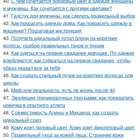
40.
С чем сочетается бордовый цвет в одежде женщины
и мужчины. Как сочетается с другими цветами?
41.
Галстук для мужчины: как сделать правильный выбор
42.
Как покрасить одежду дома. Как покрасить одежду в
машинке? Пошаговая инструкция
43.
Получить идеальный тотал блонд на короткие
волосы: подбор правильных тонов и техник
44.
Как одеться на первое свидание девушке. По одежке
влюбляются: как собраться на первое свидание, чтобы
образ сказал все за тебя
45.
Как создать стильный пучок на коротких волосах для
школы
46.
Миф или реальность: есть ли жизнь после 40
47.
Эволюция тренировочных программ: как превратить
новичка в опытного атлета
48.
Совместимость Алины и Михаила: как создать
идеальный союз
49.
Кому идет лиловый цвет. Кому идет фиолетовый цвет
50.
Правильный уход за кожей лица. Строение кожи