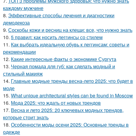
7.
ТОП 3 проблемы мужского здоровья: что нужно знать
каждому мужчине
8.
Эффективные способы лечения и диагностики
демодекоза
9.
Соскобы кожи и ресниц на клещи: все, что нужно знать
10.
5 правил: как носить леггинсы со стилем
11.
Как выбрать идеальную обувь к леггинсам: советы и
рекомендации
12.
Какие интересные факты о экономике Сургута
13.
Черная помада для губ: как сделать модный и
стильный макияж
14.
Главные модные тренды весна-лето 2025: что будет в
моде
15.
What unique architectural styles can be found in Moscow
16.
Мода 2025: что ждать от новых трендов
17.
Весна и лето 2025: 20 ключевых модных трендов,
которые стоит знать
18.
Особенности моды осени 2025: Основные тренды в
одежде