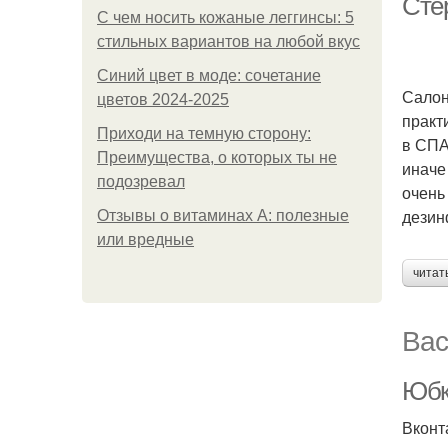
Сте
С чем носить кожаные леггинсы: 5
стильных вариантов на любой вкус
Синий цвет в моде: сочетание
Салон
цветов 2024-2025
практ
Приходи на темную сторону:
в СПА
Преимущества, о которых ты не
иначе
подозревал
очень
дезин
Отзывы о витаминах А: полезные
или вредные
читат
Вас
Юбк
Вконт