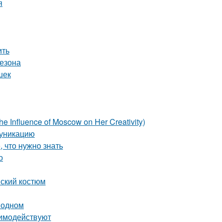
я
ить
сезона
шек
e Influence of Moscow on Her Creativity)
муникацию
, что нужно знать
о
нский костюм
 одном
аимодействуют