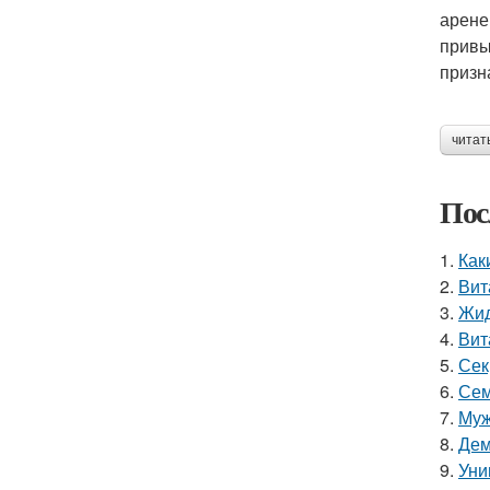
арене
привы
призн
читат
Пос
1.
Как
2.
Вит
3.
Жид
4.
Вит
5.
Сек
6.
Сем
7.
Муж
8.
Дем
9.
Уни