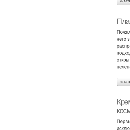
читат
Пла
Пожал
него 
распр
подхо
откры
нелеп
читат
Кре
кос
Первы
исклю