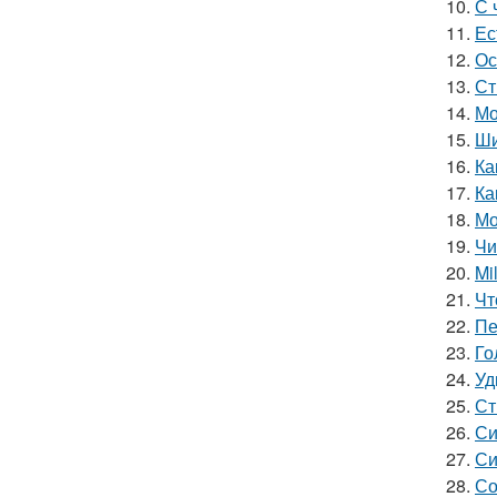
10.
С 
11.
Ес
12.
Ос
13.
Ст
14.
Мо
15.
Ши
16.
Ка
17.
Ка
18.
Мо
19.
Чи
20.
Mi
21.
Чт
22.
Пе
23.
Го
24.
Уд
25.
Ст
26.
Си
27.
Си
28.
Со