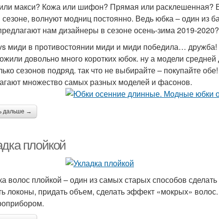
или макси? Кожа или шифон? Прямая или расклешенная? В
 сезоне, волнуют модниц постоянно. Ведь юбка – один из б
предлагают нам дизайнеры в сезоне осень-зима 2019-2020?
vs миди в противостоянии миди и миди победила… дружба!
ожили довольно много коротких юбок. ну а модели средней
ько сезонов подряд. так что не выбирайте – покупайте обе! 
агают множество самых разных моделей и фасонов.
ь дальше →
адка плойкой
ка волос плойкой – один из самых старых способов сделат
ть локоны, придать объем, сделать эффект «мокрых» волос.
роприбором.