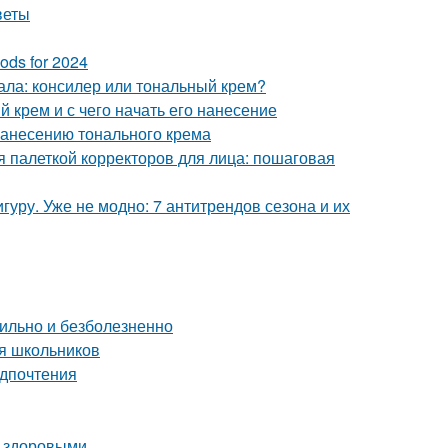
веты
ods for 2024
ала: консилер или тональный крем?
 крем и с чего начать его нанесение
нанесению тонального крема
ся палеткой корректоров для лица: пошаговая
уру. Уже не модно: 7 антитрендов сезона и их
вильно и безболезненно
ля школьников
едпочтения
и здоровыми