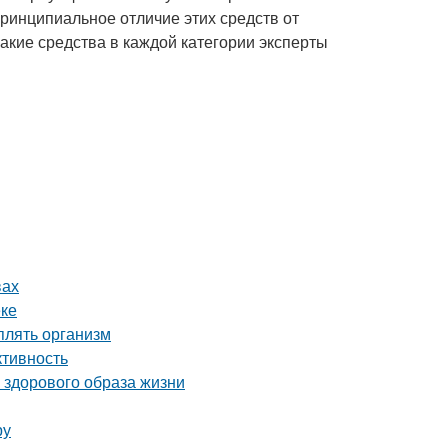
ринципиальное отличие этих средств от
акие средства в каждой категории эксперты
вах
еке
плять организм
ктивность
 здорового образа жизни
ру