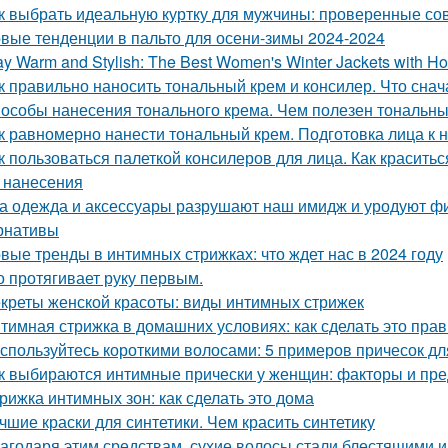
к выбрать идеальную куртку для мужчины: проверенные со
вые тенденции в пальто для осени-зимы 2024-2024
ay Warm and Stylish: The Best Women's Winter Jackets with Ho
к правильно наносить тональный крем и консилер. Что снач
особы нанесения тонального крема. Чем полезен тональный
к равномерно нанести тональный крем. Подготовка лица к 
к пользоваться палеткой консилеров для лица. Как красить
 нанесения
а одежда и аксессуары разрушают наш имидж и уродуют фиг
рнативы
вые тренды в интимных стрижках: что ждет нас в 2024 году
о протягивает руку первым.
креты женской красоты: виды интимных стрижек
тимная стрижка в домашних условиях: как сделать это пра
спользуйтесь короткими волосами: 5 примеров причесок д
к выбираются интимные прически у женщин: факторы и пр
рижка интимных зон: как сделать это дома
чшие краски для синтетики. Чем красить синтетику
агодаря этим средствам, сухие волосы стали блестящими 