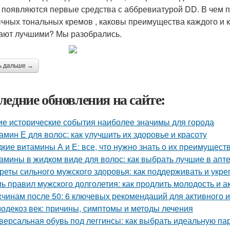
 появляются первые средства с аббревиатурой DD. В чем п
чных тональных кремов , каковы преимущества каждого и к
ают лучшими? Мы разобрались.
ь дальше →
ледние обновления на сайте:
ие исторические события наиболее значимы для города
амин Е для волос: как улучшить их здоровье и красоту
кие витамины А и Е: все, что нужно знать о их преимущест
амины в жидком виде для волос: как выбрать лучшие в апт
реты сильного мужского здоровья: как поддерживать и укре
ь правил мужского долголетия: как продлить молодость и а
чинам после 50: 6 ключевых рекомендаций для активного и
одекоз век: причины, симптомы и методы лечения
версальная обувь под леггинсы: как выбрать идеальную па