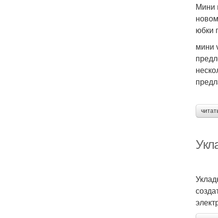
Мини 
новом
юбки 
мини 
предл
нескол
предл
читат
Укл
Уклад
созда
элект