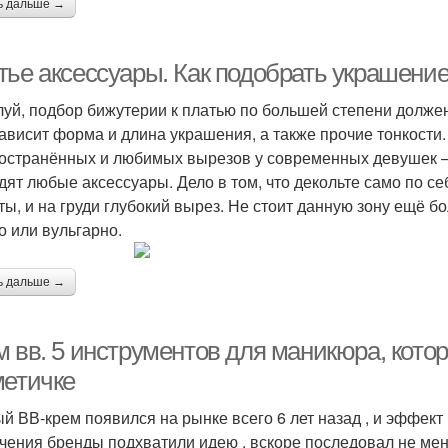
ь дальше →
тье аксессуары. Как подобрать украшение
уй, подбор бижутерии к платью по большей степени должен
зависит форма и длина украшения, а также прочие тонкости.
остранённых и любимых вырезов у современных девушек – с
дят любые аксессуары. Дело в том, что декольте само по се
ты, и на груди глубокий вырез. Не стоит данную зону ещё бо
о или вульгарно.
ь дальше →
м вв. 5 инструментов для маникюра, кот
метичке
й ВВ-крем появился на рынке всего 6 лет назад , и эффект
чения бренды подхватили идею , вскоре последовал не ме