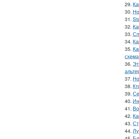
29.
Ка
30.
Но
31.
St
32.
Ка
33.
Сп
34.
Ка
35.
Ка
схема
36.
Эт
альте
37.
Но
38.
Кт
39.
Се
40.
Ин
41.
Во
42.
Ка
43.
Ст
44.
Лу
45.
Бл