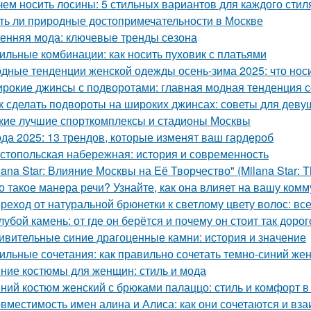
чем носить лосины: 5 стильных вариантов для каждого стил
ть ли природные достопримечательности в Москве
енняя мода: ключевые тренды сезона
ильные комбинации: как носить пуховик с платьями
дные тенденции женской одежды осень-зима 2025: что нос
рокие джинсы с подворотами: главная модная тенденция 
к сделать подвороты на широких джинсах: советы для деву
кие лучшие спорткомплексы и стадионы Москвы
да 2025: 13 трендов, которые изменят ваш гардероб
стопольская набережная: история и современность
lana Star: Влияние Москвы на Её Творчество" (Milana Star: Th
о такое манера речи? Узнайте, как она влияет на вашу ком
реход от натуральной брюнетки к светлому цвету волос: все
лубой камень: от где он берётся и почему он стоит так дорог
ивительные синие драгоценные камни: история и значение
ильные сочетания: как правильно сочетать темно-синий же
ние костюмы для женщин: стиль и мода
ний костюм женский с брюками палаццо: стиль и комфорт в
вместимость имен алина и Алиса: как они сочетаются и вз