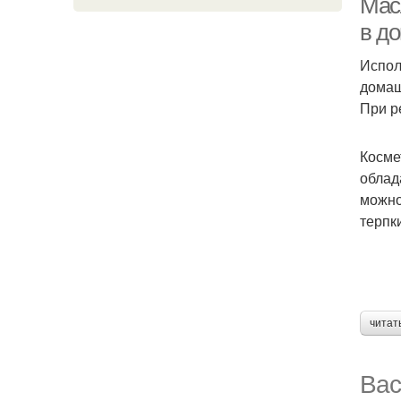
Мас
в д
Испол
домаш
При р
Косме
облад
можно
терпк
читат
Вас