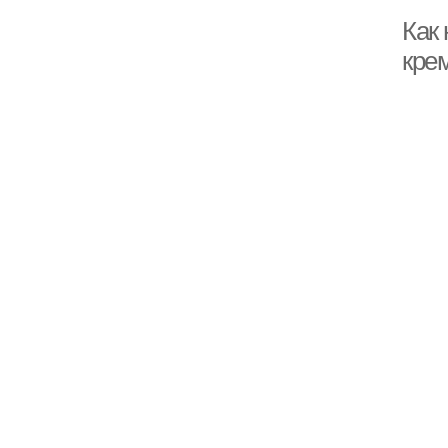
Как
кре