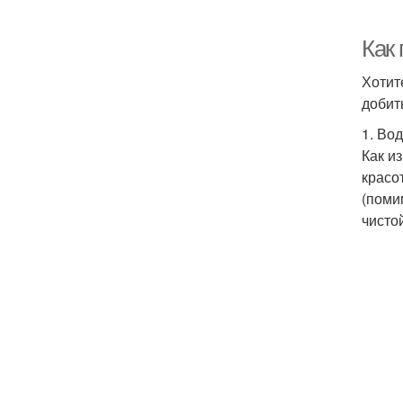
Как
Хотит
добит
1. Вод
Как и
красо
(поми
чисто