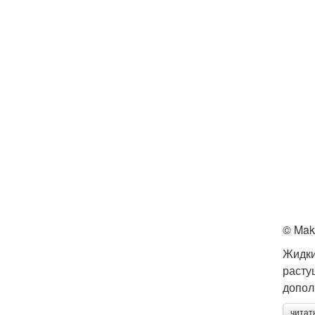
© Mak
Жидки
расту
допол
читат