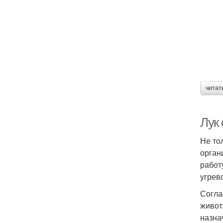
читат
Лук 
Не то
орган
работ
угрев
Согла
живот
назна