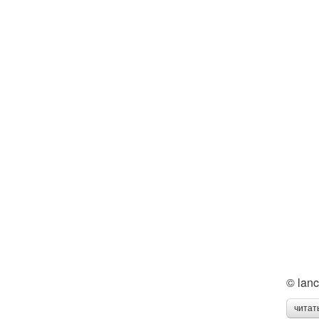
© lanc
читат