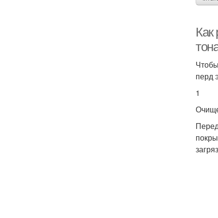
Как
тон
Чтобы
перд 
1
Очищ
Перед
покры
загря