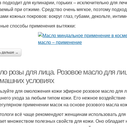
в подходит для кулинарии, горьких – исключительно для ле
Масло на кожные
аемый при отжиме. Средство очень мягкое, поэтому подход
Масла для волос
Мас
покровы
ками кожных покровов: вокруг глаз, губами, декольте, инт
ные способы применения вытяжки:
ь дальше →
ло розы для лица. Розовое масло для л
омашних условиях
ьзуйте для омоложения кожи эфирное розовое масло для л
него ухода за любым типом кожи. Его нежное воздействие —
егулярном применении масок на основе розового масла кож
тологи всё чаще рекомендуют женщинам использовать для 
ает множеством полезных свойств для кожи. Оно обладает 