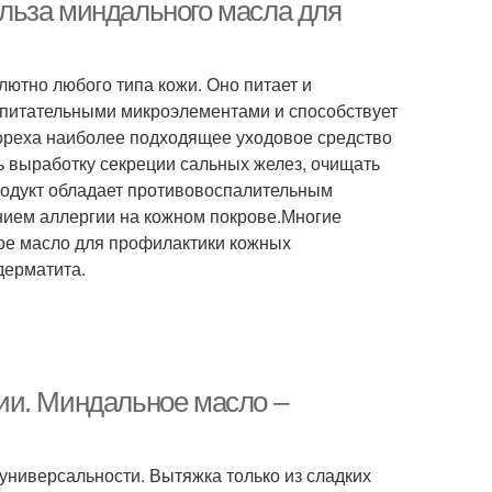
льза миндального масла для
ютно любого типа кожи. Оно питает и
ски с розовым
Масла для кожи
 питательными микроэлементами и способствует
маслом
ореха наиболее подходящее уходовое средство
ь выработку секреции сальных желез, очищать
родукт обладает противовоспалительным
фирное масло
Касторовое масло
нием аллергии на кожном покрове.Многие
ое масло для профилактики кожных
дерматита.
о для упругости
Репейное масло
ии. Миндальное масло –
мфорное масло
Масло в косметологии
универсальности. Вытяжка только из сладких