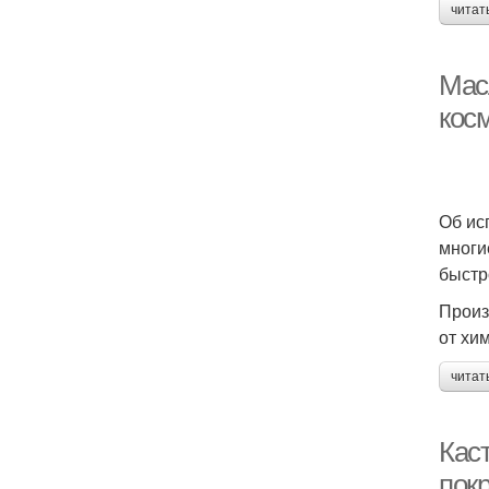
читат
Мас
кос
Об ис
многи
быстр
Произ
от хи
читат
Кас
пок