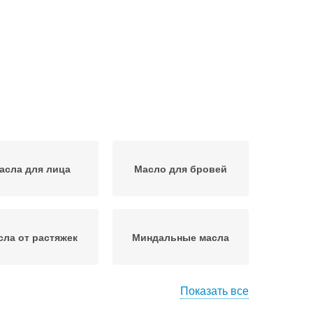
асла для лица
Масло для бровей
сла от растяжек
Миндальные масла
Показать все
сло для волос
Масло для ресниц