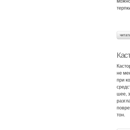
можно
терпк
читат
Кас
Касто
не ме
при к
средс
шее, 
разгл
повре
тон.