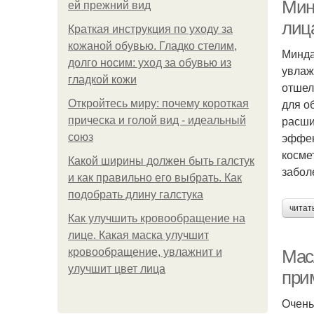
Мин
ей прежний вид
лиц
Краткая инструкция по уходу за
кожаной обувью. Гладко стелим,
Минда
долго носим: уход за обувью из
увлаж
гладкой кожи
отшел
для о
Откройтесь миру: почему короткая
расши
прическа и голой вид - идеальный
эффек
союз
косме
Какой ширины должен быть галстук
забол
и как правильно его выбрать. Как
подобрать длину галстука
Пр
читат
Как улучшить кровообращение на
лице. Какая маска улучшит
кровообращение, увлажнит и
Мас
М
улучшит цвет лица
при
Очень