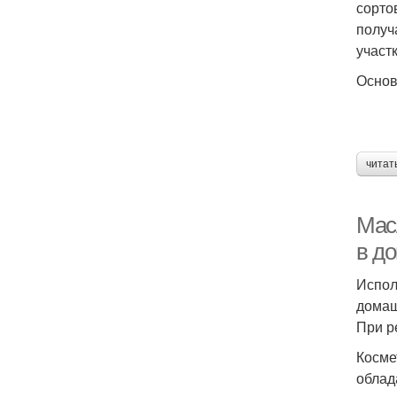
сорто
получ
участ
Основ
читат
Мас
в д
Испол
домаш
При р
Косме
облад