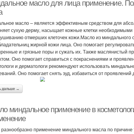
беременности
применения
дальное масло для лица применение. По
а
льное масло – является эффективным средством для абсол
Кожи в домашних
Ма
Розовое масло
няет сухую дерму, насыщает кожные клетки необходимыми
условиях
ушиванию отмерших клеточек кожи.Масло из миндального 
бладательниц жирной кожи лица. Оно помогает регулироват
ренные и грязные поры и сужать их. Также маслянистый п
Маска с розовым
Масло от прыщей
Э
том. Оно помогает справиться с покраснениями и проявле
маслом
тологи и дерматологи рекомендуют использовать миндальн
еваний. Оно помогает снять зуд, избавиться от проявлений 
именение для кожи
Масло для шеи
Масл
ь дальше →
ло миндальное применение в косметолог
асло для похудения
Масла в косметологии
Ка
менение
 разнообразно применение миндального масла по причине 