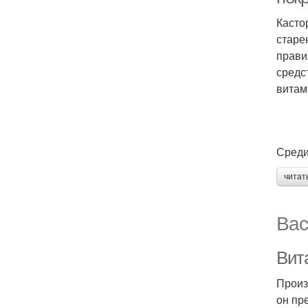
Касто
старе
прави
средс
витам
Среди
читат
Вас
Вит
Произ
он пр