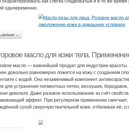
 охарактеризовать как слегка сладковатый и в то же время
ий одновременно.
ь дальше →
торовое масло для кожи тела. Применени
ровое масло — важнейший продукт для индустрии красоты.
нее довольно равномерно ложится на кожу с созданием п
онтакте с водой. Она незаменимый компонент антивозрастн
тв для устранения пигментных пятен, веснушек, бородавок,
зоне декольте. Даже разовое использование за счёт свойств
аживающий эффект. При регулярном применении смягчает, 
ждённой сухой сверхчувствительной коже, отбеливая её, с